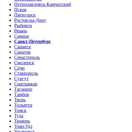
Петропавловск-Камчатский
Псков
Пятигорск
Ростов-на-Дону
Рыбинск
Рязань
Самара
Санкт-Петербург
Саранск
Саратов
Севастополь
Смоленск
Сочи
Ставрополь
Сургут
Сыктывкар
Таганрог
Тамбов
Тверь
Тольятти
Томск
Тула
Тюмень
Улан-Удэ
Ульяновск