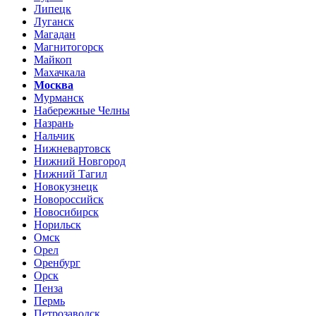
Липецк
Луганск
Магадан
Магнитогорск
Майкоп
Махачкала
Москва
Мурманск
Набережные Челны
Назрань
Нальчик
Нижневартовск
Нижний Новгород
Нижний Тагил
Новокузнецк
Новороссийск
Новосибирск
Норильск
Омск
Орел
Оренбург
Орск
Пенза
Пермь
Петрозаводск