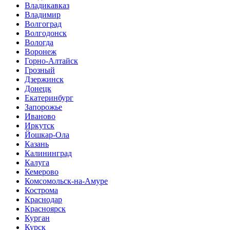
Владикавказ
Владимир
Волгоград
Волгодонск
Вологда
Воронеж
Горно-Алтайск
Грозный
Дзержинск
Донецк
Екатеринбург
Запорожье
Иваново
Иркутск
Йошкар-Ола
Казань
Калининград
Калуга
Кемерово
Комсомольск-на-Амуре
Кострома
Краснодар
Красноярск
Курган
Курск