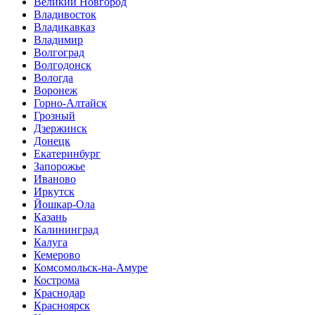
Великий Новгород
Владивосток
Владикавказ
Владимир
Волгоград
Волгодонск
Вологда
Воронеж
Горно-Алтайск
Грозный
Дзержинск
Донецк
Екатеринбург
Запорожье
Иваново
Иркутск
Йошкар-Ола
Казань
Калининград
Калуга
Кемерово
Комсомольск-на-Амуре
Кострома
Краснодар
Красноярск