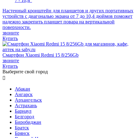
7 - 10,4"
Настенный кронштейн для планшетов и других портативных
устройств с диагональю экрана от 7 до 10,4 дюймов поможет
надежно закрепить планшет повара на вертикальной
поверхности.
звоните
Купить
Смартфон Xiaomi Redmi 15 8/256Gb
звоните
Купить
Выберите свой город

Абакан
Ангарск
Архангельск
Астрахань
Барнаул
Белгород
Биробиджан
Братск
Брянск