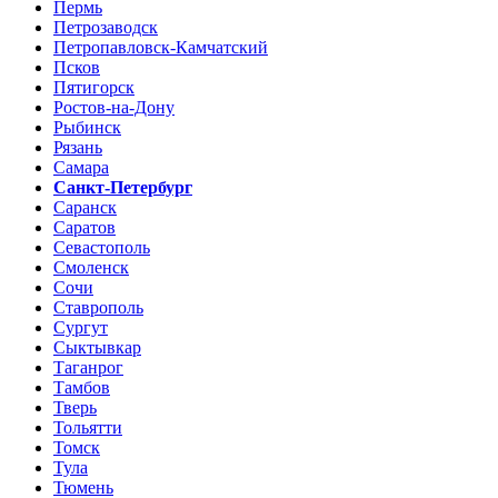
Пермь
Петрозаводск
Петропавловск-Камчатский
Псков
Пятигорск
Ростов-на-Дону
Рыбинск
Рязань
Самара
Санкт-Петербург
Саранск
Саратов
Севастополь
Смоленск
Сочи
Ставрополь
Сургут
Сыктывкар
Таганрог
Тамбов
Тверь
Тольятти
Томск
Тула
Тюмень