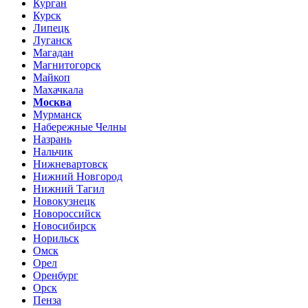
Курган
Курск
Липецк
Луганск
Магадан
Магнитогорск
Майкоп
Махачкала
Москва
Мурманск
Набережные Челны
Назрань
Нальчик
Нижневартовск
Нижний Новгород
Нижний Тагил
Новокузнецк
Новороссийск
Новосибирск
Норильск
Омск
Орел
Оренбург
Орск
Пенза