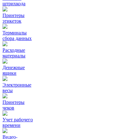
штрихкода
Принтеры
этикеток
Терминалы
сбора данных
Расходные
материалы
Денежные
ящики
Электронные
весы
Принтеры
чеков
Учет рабочего
времени
Видео‑