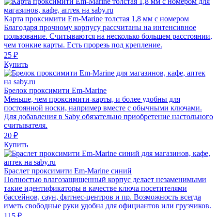
Карта проксимити Em-Marine толстая 1,8 мм с номером
Благодаря прочному корпусу рассчитаны на интенсивное
пользование. Считываются на несколько большем расстоянии,
чем тонкие карты. Есть прорезь под крепление.
25 ₽
Купить
Брелок проксимити Em-Marine
Меньше, чем проксимити-карты, и более удобны для
постоянной носки, например вместе с обычными ключами.
Для добавления в Saby обязательно приобретение настольного
считывателя.
20 ₽
Купить
Браслет проксимити Em-Marine синий
Полностью влагозащищенный корпус делает незаменимыми
такие идентификаторы в качестве ключа посетителями
бассейнов, саун, фитнес-центров и пр. Возможность всегда
иметь свободные руки удобна для официантов или грузчиков.
115 ₽