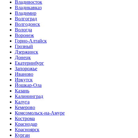
Владивосток
Владикавказ
Владимир
Волгоград
Волгодонск
Вологда
Воронеж
Горно-Алтайск
Грозный
Дзержинск
Донецк
Екатеринбург
Запорожье
Иваново
Иркутск
Йошкар-Ола
Казань
Калининград
Калуга
Кемерово
Комсомольск-на-Амуре
Кострома
Краснодар
Красноярск
Курган