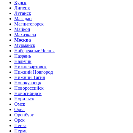
Курск
Липецк
Луганск
Магадан
Магнитогорск
Майкоп
Махачкала
Москва
Мурманск
Набережные Челны
Назрань
Нальчик
Нижневартовск
Нижний Новгород
Нижний Тагил
Новокузнецк
Новороссийск
Новосибирск
Норильск
Омск
Орел
Оренбург
Орск
Пенза
Пермь