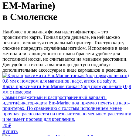
EM-Marine)
в Смоленске
Наиболее привычная форма идентификатора – это
проксимити-карта. Тонкая карта дешевле, на ней можно
печатать, используя специальный принтер. Толстую карту
сложнее повредить случайным изгибом. Исполнение в виде
жетона или защищенного от влаги браслета удобнее для
постоянной носки, но считывается на меньшем расстоянии.
Для удобства использования карт доступа подойдут
дополнительные аксессуары в виде кармашков и ремешков.
Карта проксимити Em-Marine тонкая (под прямую печать) 0,8
мм с номером
Самый бюджетный и распространенный вариант:
идентификатор-карта Em-Marine под прямую печать на карт-
принтерах. По сравнению с толстым исполнением менее
прочная, распознается на незначительно меньшем расстоянии
и не имеет прорези для крепления.
20 ₽
Купить