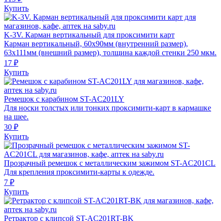
Купить
K-3V. Карман вертикальный для проксимити карт
Карман вертикальный, 60x90мм (внутренний размер),
63х111мм (внешний размер), толщина каждой стенки 250 мкм.
17 ₽
Купить
Ремешок с карабином ST-AC201LY
Для носки толстых или тонких проксимити-карт в кармашке
на шее.
30 ₽
Купить
Прозрачный ремешок с металлическим зажимом ST-AC201CL
Для крепления проксимити-карты к одежде.
7 ₽
Купить
Ретрактор с клипсой ST-AC201RT-BK