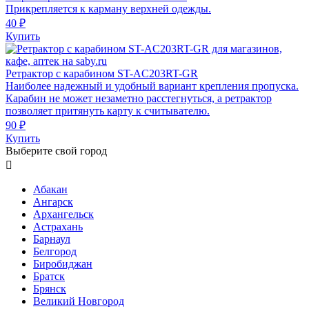
Прикрепляется к карману верхней одежды.
40 ₽
Купить
Ретрактор с карабином ST-AC203RT-GR
Наиболее надежный и удобный вариант крепления пропуска.
Карабин не может незаметно расстегнуться, а ретрактор
позволяет притянуть карту к считывателю.
90 ₽
Купить
Выберите свой город

Абакан
Ангарск
Архангельск
Астрахань
Барнаул
Белгород
Биробиджан
Братск
Брянск
Великий Новгород