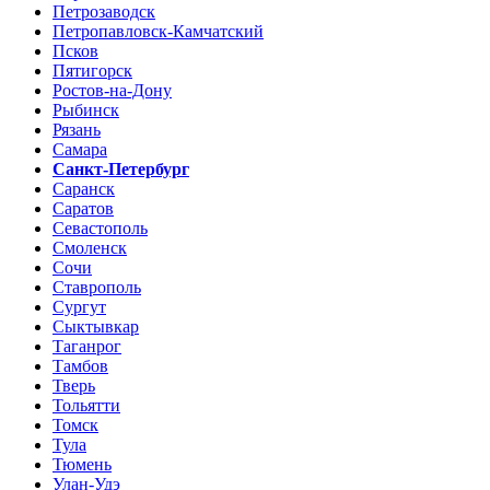
Петрозаводск
Петропавловск-Камчатский
Псков
Пятигорск
Ростов-на-Дону
Рыбинск
Рязань
Самара
Санкт-Петербург
Саранск
Саратов
Севастополь
Смоленск
Сочи
Ставрополь
Сургут
Сыктывкар
Таганрог
Тамбов
Тверь
Тольятти
Томск
Тула
Тюмень
Улан-Удэ