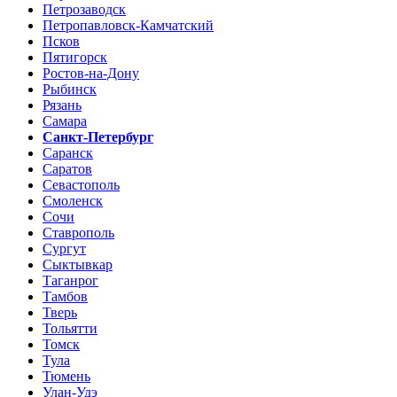
Петрозаводск
Петропавловск-Камчатский
Псков
Пятигорск
Ростов-на-Дону
Рыбинск
Рязань
Самара
Санкт-Петербург
Саранск
Саратов
Севастополь
Смоленск
Сочи
Ставрополь
Сургут
Сыктывкар
Таганрог
Тамбов
Тверь
Тольятти
Томск
Тула
Тюмень
Улан-Удэ