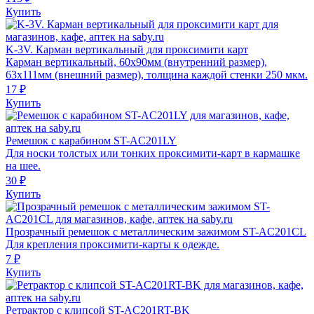
Купить
K-3V. Карман вертикальный для проксимити карт
Карман вертикальный, 60x90мм (внутренний размер),
63х111мм (внешний размер), толщина каждой стенки 250 мкм.
17 ₽
Купить
Ремешок с карабином ST-AC201LY
Для носки толстых или тонких проксимити-карт в кармашке
на шее.
30 ₽
Купить
Прозрачный ремешок с металлическим зажимом ST-AC201CL
Для крепления проксимити-карты к одежде.
7 ₽
Купить
Ретрактор с клипсой ST-AC201RT-BK