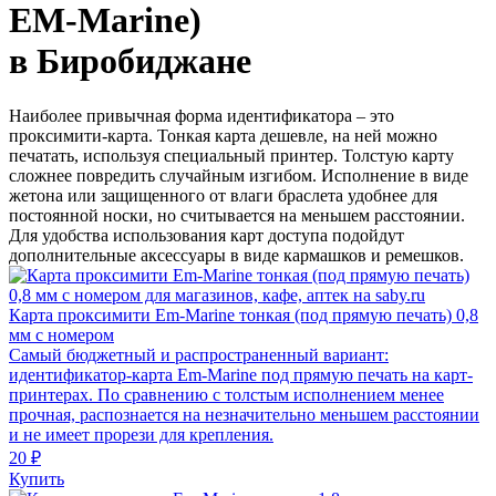
EM-Marine)
в Биробиджане
Наиболее привычная форма идентификатора – это
проксимити-карта. Тонкая карта дешевле, на ней можно
печатать, используя специальный принтер. Толстую карту
сложнее повредить случайным изгибом. Исполнение в виде
жетона или защищенного от влаги браслета удобнее для
постоянной носки, но считывается на меньшем расстоянии.
Для удобства использования карт доступа подойдут
дополнительные аксессуары в виде кармашков и ремешков.
Карта проксимити Em-Marine тонкая (под прямую печать) 0,8
мм с номером
Самый бюджетный и распространенный вариант:
идентификатор-карта Em-Marine под прямую печать на карт-
принтерах. По сравнению с толстым исполнением менее
прочная, распознается на незначительно меньшем расстоянии
и не имеет прорези для крепления.
20 ₽
Купить