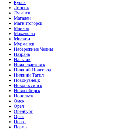
Курск
Липецк
Луганск
Магадан
Магнитогорск
Майкоп
Махачкала
Москва
Мурманск
Набережные Челны
Назрань
Нальчик
Нижневартовск
Нижний Новгород
Нижний Тагил
Новокузнецк
Новороссийск
Новосибирск
Норильск
Омск
Орел
Оренбург
Орск
Пенза
Пермь