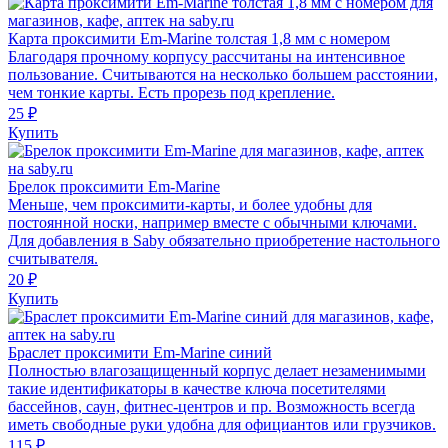
Карта проксимити Em-Marine толстая 1,8 мм с номером
Благодаря прочному корпусу рассчитаны на интенсивное
пользование. Считываются на несколько большем расстоянии,
чем тонкие карты. Есть прорезь под крепление.
25 ₽
Купить
Брелок проксимити Em-Marine
Меньше, чем проксимити-карты, и более удобны для
постоянной носки, например вместе с обычными ключами.
Для добавления в Saby обязательно приобретение настольного
считывателя.
20 ₽
Купить
Браслет проксимити Em-Marine синий
Полностью влагозащищенный корпус делает незаменимыми
такие идентификаторы в качестве ключа посетителями
бассейнов, саун, фитнес-центров и пр. Возможность всегда
иметь свободные руки удобна для официантов или грузчиков.
115 ₽