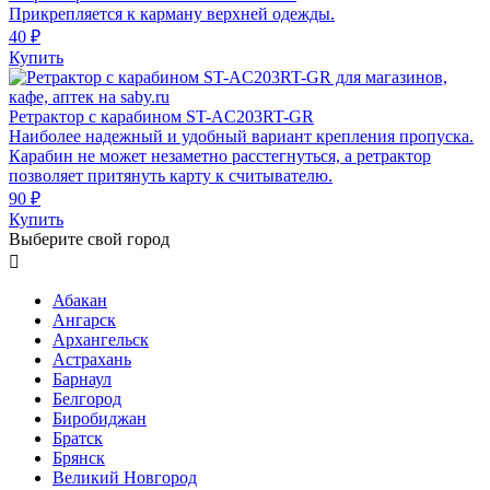
Прикрепляется к карману верхней одежды.
40 ₽
Купить
Ретрактор с карабином ST-AC203RT-GR
Наиболее надежный и удобный вариант крепления пропуска.
Карабин не может незаметно расстегнуться, а ретрактор
позволяет притянуть карту к считывателю.
90 ₽
Купить
Выберите свой город

Абакан
Ангарск
Архангельск
Астрахань
Барнаул
Белгород
Биробиджан
Братск
Брянск
Великий Новгород