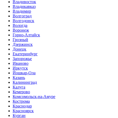
Владивосток
Владикавказ
Владимир
Волгоград
Волгодонск
Вологда
Воронеж
Горно-Алтайск
Грозный
Дзержинск
Донецк
Екатеринбург
Запорожье
Иваново
Иркутск
Йошкар-Ола
Казань
Калининград
Калуга
Кемерово
Комсомольск-на-Амуре
Кострома
Краснодар
Красноярск
Курган