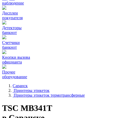
наблюдение
Дисплеи
покупателя
Детекторы
банкнот
Счетчики
банкнот
Кнопки вызова
официанта
Прочее
оборудование
Саранск
Принтеры этикеток
Принтеры этикеток термотрансферные
TSC MB341T
в Саранске