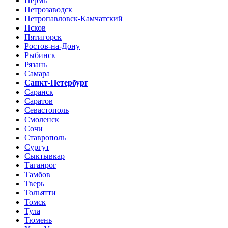
Пермь
Петрозаводск
Петропавловск-Камчатский
Псков
Пятигорск
Ростов-на-Дону
Рыбинск
Рязань
Самара
Санкт-Петербург
Саранск
Саратов
Севастополь
Смоленск
Сочи
Ставрополь
Сургут
Сыктывкар
Таганрог
Тамбов
Тверь
Тольятти
Томск
Тула
Тюмень