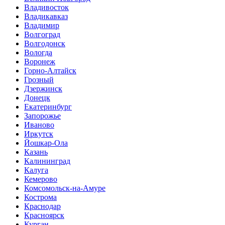
Владивосток
Владикавказ
Владимир
Волгоград
Волгодонск
Вологда
Воронеж
Горно-Алтайск
Грозный
Дзержинск
Донецк
Екатеринбург
Запорожье
Иваново
Иркутск
Йошкар-Ола
Казань
Калининград
Калуга
Кемерово
Комсомольск-на-Амуре
Кострома
Краснодар
Красноярск
Курган