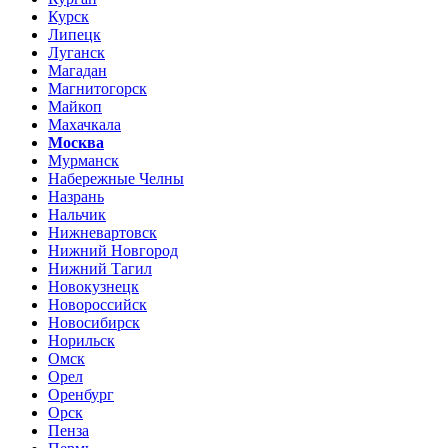
Курск
Липецк
Луганск
Магадан
Магнитогорск
Майкоп
Махачкала
Москва
Мурманск
Набережные Челны
Назрань
Нальчик
Нижневартовск
Нижний Новгород
Нижний Тагил
Новокузнецк
Новороссийск
Новосибирск
Норильск
Омск
Орел
Оренбург
Орск
Пенза