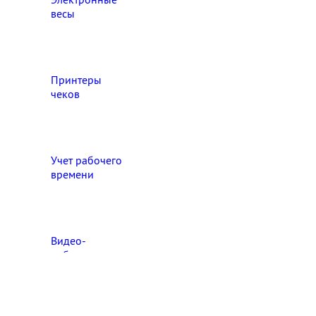
весы
Принтеры
чеков
Учет рабочего
времени
Видео‑
наблюдение
Выберите свой город

Абакан
Ангарск