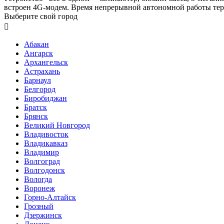
встроен 4G-модем. Время непрерывной автономной работы терм
Выберите свой город

Абакан
Ангарск
Архангельск
Астрахань
Барнаул
Белгород
Биробиджан
Братск
Брянск
Великий Новгород
Владивосток
Владикавказ
Владимир
Волгоград
Волгодонск
Вологда
Воронеж
Горно-Алтайск
Грозный
Дзержинск