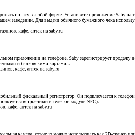
инять оплату в любой форме. Установите приложение Saby на те
вашем заведении. Для выдачи обычного бумажного чека использу
льном приложении на телефоне. Saby зарегистрирует продажу на
личными и банковскими картами...
бильный фискальный регистратор. Он подключается к телефону п
пользуется встроенный в телефон модуль NFC).
иксельная камера, которую можно использовать как 2D-сканер ил