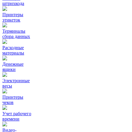
штрихкода
Принтеры
этикеток
Терминалы
сбора данных
Расходные
материалы
Денежные
ящики
Электронные
весы
Принтеры
чеков
Учет рабочего
времени
Видео‑