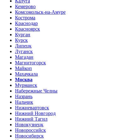
Калуга
Кемерово
Комсомольск-на-Амуре
Кострома
Краснодар
Красноярск
Курган
Курск
Липецк
Луганск
Магадан
Магнитогорск
Майкоп
Махачкала
Москва
Мурманск
Набережные Челны
Назрань
Нальчик
Нижневартовск
Нижний Новгород
Нижний Тагил
Новокузнецк
Новороссийск
Новосибирск