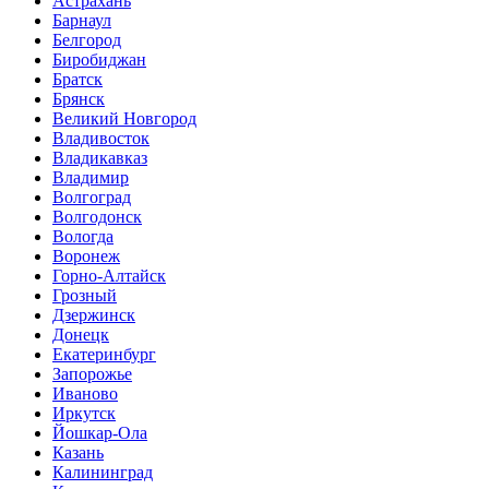
Астрахань
Барнаул
Белгород
Биробиджан
Братск
Брянск
Великий Новгород
Владивосток
Владикавказ
Владимир
Волгоград
Волгодонск
Вологда
Воронеж
Горно-Алтайск
Грозный
Дзержинск
Донецк
Екатеринбург
Запорожье
Иваново
Иркутск
Йошкар-Ола
Казань
Калининград