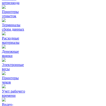
штрихкода
Принтеры
этикеток
Терминалы
сбора данных
Расходные
материалы
Денежные
ящики
Электронные
весы
Принтеры
чеков
Учет рабочего
времени
Видео‑