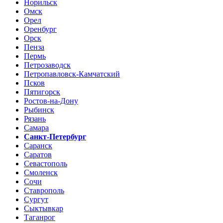
Норильск
Омск
Орел
Оренбург
Орск
Пенза
Пермь
Петрозаводск
Петропавловск-Камчатский
Псков
Пятигорск
Ростов-на-Дону
Рыбинск
Рязань
Самара
Санкт-Петербург
Саранск
Саратов
Севастополь
Смоленск
Сочи
Ставрополь
Сургут
Сыктывкар
Таганрог