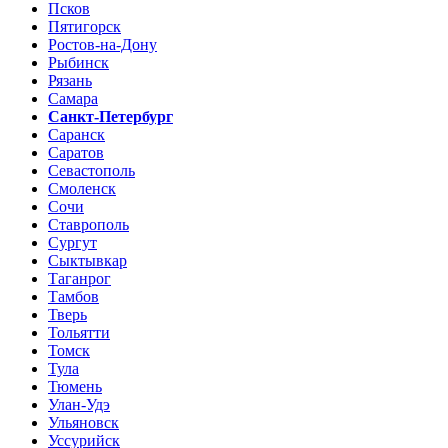
Псков
Пятигорск
Ростов-на-Дону
Рыбинск
Рязань
Самара
Санкт-Петербург
Саранск
Саратов
Севастополь
Смоленск
Сочи
Ставрополь
Сургут
Сыктывкар
Таганрог
Тамбов
Тверь
Тольятти
Томск
Тула
Тюмень
Улан-Удэ
Ульяновск
Уссурийск