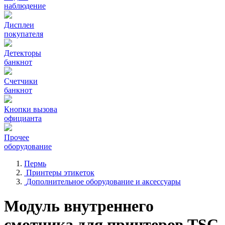
наблюдение
Дисплеи
покупателя
Детекторы
банкнот
Счетчики
банкнот
Кнопки вызова
официанта
Прочее
оборудование
Пермь
Принтеры этикеток
Дополнительное оборудование и аксессуары
Модуль внутреннего
смотчика для принтеров TSC