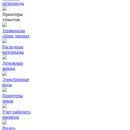
штрихкода
Принтеры
этикеток
Терминалы
сбора данных
Расходные
материалы
Денежные
ящики
Электронные
весы
Принтеры
чеков
Учет рабочего
времени
Видео‑