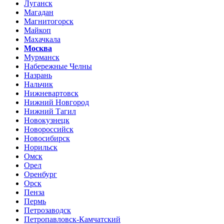
Луганск
Магадан
Магнитогорск
Майкоп
Махачкала
Москва
Мурманск
Набережные Челны
Назрань
Нальчик
Нижневартовск
Нижний Новгород
Нижний Тагил
Новокузнецк
Новороссийск
Новосибирск
Норильск
Омск
Орел
Оренбург
Орск
Пенза
Пермь
Петрозаводск
Петропавловск-Камчатский