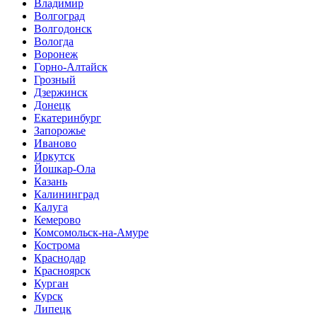
Владимир
Волгоград
Волгодонск
Вологда
Воронеж
Горно-Алтайск
Грозный
Дзержинск
Донецк
Екатеринбург
Запорожье
Иваново
Иркутск
Йошкар-Ола
Казань
Калининград
Калуга
Кемерово
Комсомольск-на-Амуре
Кострома
Краснодар
Красноярск
Курган
Курск
Липецк