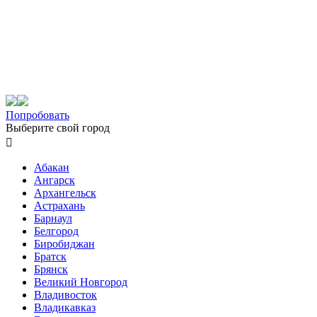
Попробовать
Выберите свой город

Абакан
Ангарск
Архангельск
Астрахань
Барнаул
Белгород
Биробиджан
Братск
Брянск
Великий Новгород
Владивосток
Владикавказ