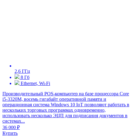
2,6 ГГц
8 Гб
Ethernet, Wi-Fi
Производительный POS-компьютер на базе процессора Core
i5-3320M, восемь гигабайт оперативной памяти и
операционная система Windows 10 IoT позволяют работать в
нескольких торговых программах одновременно,
использовать несколько ЭЦП для подписания документов в
системах...
36 000 ₽
Купить