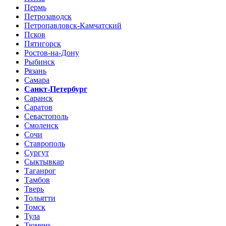
Пермь
Петрозаводск
Петропавловск-Камчатский
Псков
Пятигорск
Ростов-на-Дону
Рыбинск
Рязань
Самара
Санкт-Петербург
Саранск
Саратов
Севастополь
Смоленск
Сочи
Ставрополь
Сургут
Сыктывкар
Таганрог
Тамбов
Тверь
Тольятти
Томск
Тула
Тюмень