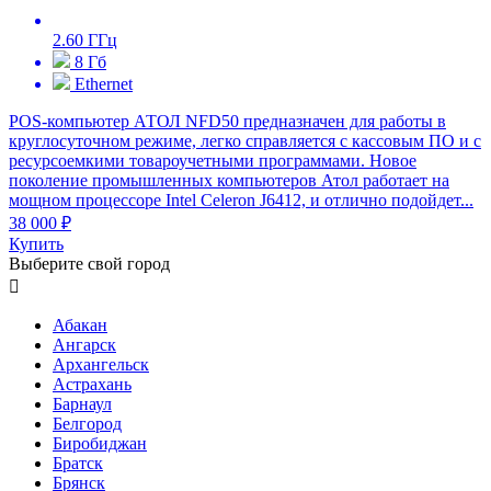
2.60 ГГц
8 Гб
Ethernet
POS-компьютер АТОЛ NFD50 предназначен для работы в
круглосуточном режиме, легко справляется с кассовым ПО и с
ресурсоемкими товароучетными программами. Новое
поколение промышленных компьютеров Атол работает на
мощном процессоре Intel Celeron J6412, и отлично подойдет...
38 000 ₽
Купить
Выберите свой город

Абакан
Ангарск
Архангельск
Астрахань
Барнаул
Белгород
Биробиджан
Братск
Брянск