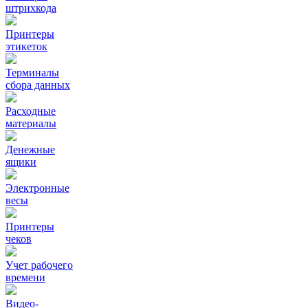
штрихкода
Принтеры
этикеток
Терминалы
сбора данных
Расходные
материалы
Денежные
ящики
Электронные
весы
Принтеры
чеков
Учет рабочего
времени
Видео‑