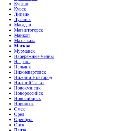
Курган
Курск
Липецк
Луганск
Магадан
Магнитогорск
Майкоп
Махачкала
Москва
Мурманск
Набережные Челны
Назрань
Нальчик
Нижневартовск
Нижний Новгород
Нижний Тагил
Новокузнецк
Новороссийск
Новосибирск
Норильск
Омск
Орел
Оренбург
Орск
Пенза