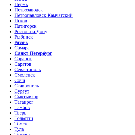
Пермь
Петрозаводск
Петропавловск-Камчатский
Псков
Пятигорск
Ростов-на-Дону
Рыбинск
Рязань
Самара
Санкт-Петербург
Саранск
Саратов
Севастополь
Смоленск
Сочи
Ставрополь
Сургут
Сыктывкар
Таганрог
Тамбов
Тверь
Тольятти
Томск
Тула
Тюмень