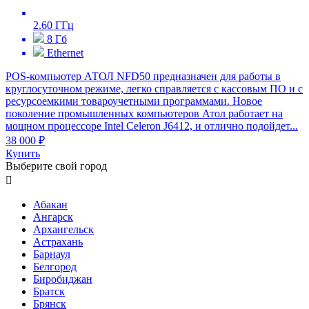
2.60 ГГц
8 Гб
Ethernet
POS-компьютер АТОЛ NFD50 предназначен для работы в
круглосуточном режиме, легко справляется с кассовым ПО и с
ресурсоемкими товароучетными программами. Новое
поколение промышленных компьютеров Атол работает на
мощном процессоре Intel Celeron J6412, и отлично подойдет...
38 000 ₽
Купить
Выберите свой город

Абакан
Ангарск
Архангельск
Астрахань
Барнаул
Белгород
Биробиджан
Братск
Брянск