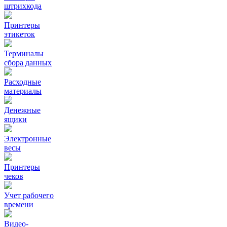
штрихкода
Принтеры
этикеток
Терминалы
сбора данных
Расходные
материалы
Денежные
ящики
Электронные
весы
Принтеры
чеков
Учет рабочего
времени
Видео‑