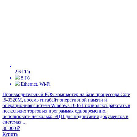
2,6 ГГц
8 Гб
Ethernet, Wi-Fi
Производительный POS-компьютер на базе процессора Core
i5-3320M, восемь гигабайт оперативной памяти и
операционная система Windows 10 IoT позволяют работать в
нескольких торговых программах одновременно,
использовать несколько ЭЦП для подписания документов в
системах...
36 000 ₽
Купить