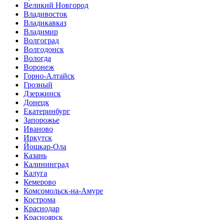
Великий Новгород
Владивосток
Владикавказ
Владимир
Волгоград
Волгодонск
Вологда
Воронеж
Горно-Алтайск
Грозный
Дзержинск
Донецк
Екатеринбург
Запорожье
Иваново
Иркутск
Йошкар-Ола
Казань
Калининград
Калуга
Кемерово
Комсомольск-на-Амуре
Кострома
Краснодар
Красноярск