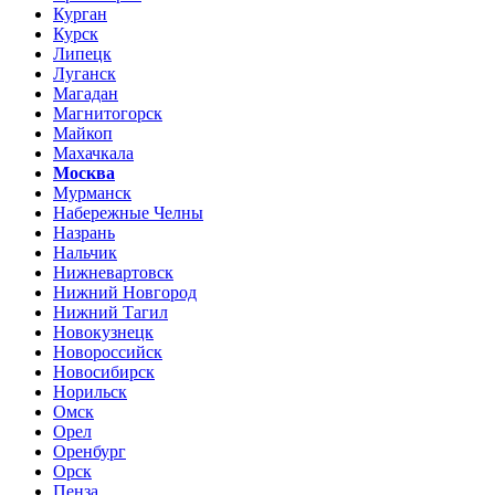
Курган
Курск
Липецк
Луганск
Магадан
Магнитогорск
Майкоп
Махачкала
Москва
Мурманск
Набережные Челны
Назрань
Нальчик
Нижневартовск
Нижний Новгород
Нижний Тагил
Новокузнецк
Новороссийск
Новосибирск
Норильск
Омск
Орел
Оренбург
Орск
Пенза