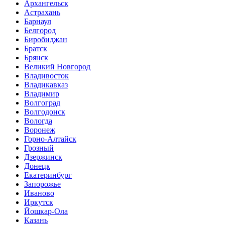
Архангельск
Астрахань
Барнаул
Белгород
Биробиджан
Братск
Брянск
Великий Новгород
Владивосток
Владикавказ
Владимир
Волгоград
Волгодонск
Вологда
Воронеж
Горно-Алтайск
Грозный
Дзержинск
Донецк
Екатеринбург
Запорожье
Иваново
Иркутск
Йошкар-Ола
Казань