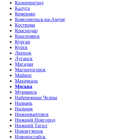
Калининград
Калуга
Кемерово
Комсомольск-на-Амуре
Кострома
Краснодар
Красноярск
Курган
Курск
Липецк
Луганск
Магадан
Магнитогорск
Майкоп
Махачкала
Москва
Мурманск
Набережные Челны
Назрань
Нальчик
Нижневартовск
Нижний Новгород
Нижний Тагил
Новокузнецк
Новороссийск