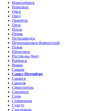
Новосибирск
Норильск
Омск
Орел
Оренбург
Орск
Пенза
Пермь
Петрозаводск
Петропавловск-Камчатский
Псков
Пятигорск
Ростов-на-Дону
Рыбинск
Рязань
Самара
Санкт-Петербург
Саранск
Саратов
Севастополь
Смоленск
Сочи
Ставрополь
Сургут
Сыктывкар