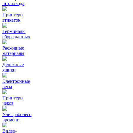
штрихкода
Принтеры
этикеток
Терминалы
сбора данных
Расходные
материалы
Денежные
ящики
Электронные
весы
Принтеры
чеков
Учет рабочего
времени
Видео‑