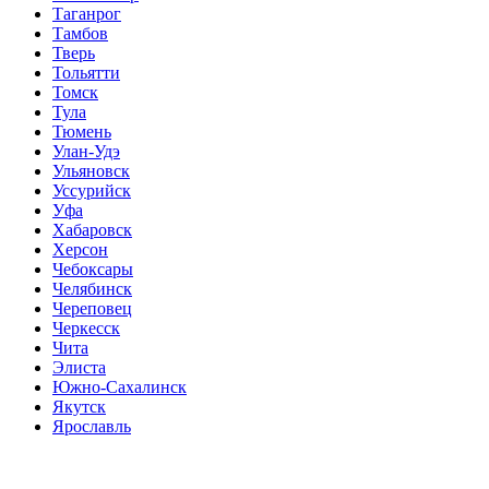
Таганрог
Тамбов
Тверь
Тольятти
Томск
Тула
Тюмень
Улан-Удэ
Ульяновск
Уссурийск
Уфа
Хабаровск
Херсон
Чебоксары
Челябинск
Череповец
Черкесск
Чита
Элиста
Южно-Сахалинск
Якутск
Ярославль