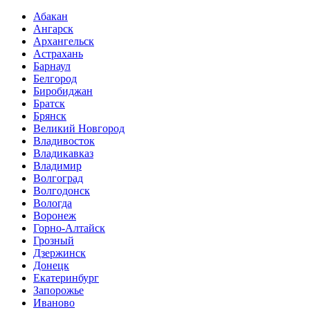
Абакан
Ангарск
Архангельск
Астрахань
Барнаул
Белгород
Биробиджан
Братск
Брянск
Великий Новгород
Владивосток
Владикавказ
Владимир
Волгоград
Волгодонск
Вологда
Воронеж
Горно-Алтайск
Грозный
Дзержинск
Донецк
Екатеринбург
Запорожье
Иваново