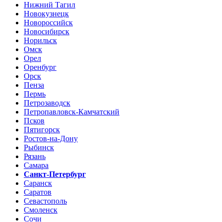
Нижний Тагил
Новокузнецк
Новороссийск
Новосибирск
Норильск
Омск
Орел
Оренбург
Орск
Пенза
Пермь
Петрозаводск
Петропавловск-Камчатский
Псков
Пятигорск
Ростов-на-Дону
Рыбинск
Рязань
Самара
Санкт-Петербург
Саранск
Саратов
Севастополь
Смоленск
Сочи