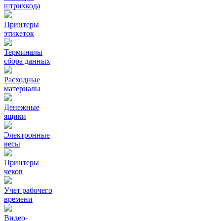
штрихкода
Принтеры
этикеток
Терминалы
сбора данных
Расходные
материалы
Денежные
ящики
Электронные
весы
Принтеры
чеков
Учет рабочего
времени
Видео‑