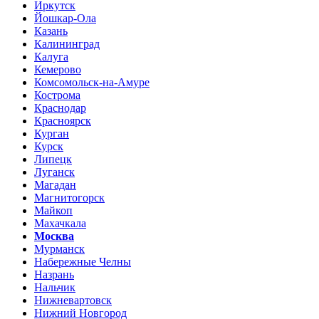
Иркутск
Йошкар-Ола
Казань
Калининград
Калуга
Кемерово
Комсомольск-на-Амуре
Кострома
Краснодар
Красноярск
Курган
Курск
Липецк
Луганск
Магадан
Магнитогорск
Майкоп
Махачкала
Москва
Мурманск
Набережные Челны
Назрань
Нальчик
Нижневартовск
Нижний Новгород