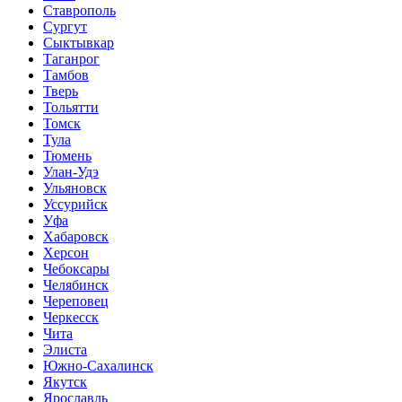
Ставрополь
Сургут
Сыктывкар
Таганрог
Тамбов
Тверь
Тольятти
Томск
Тула
Тюмень
Улан-Удэ
Ульяновск
Уссурийск
Уфа
Хабаровск
Херсон
Чебоксары
Челябинск
Череповец
Черкесск
Чита
Элиста
Южно-Сахалинск
Якутск
Ярославль