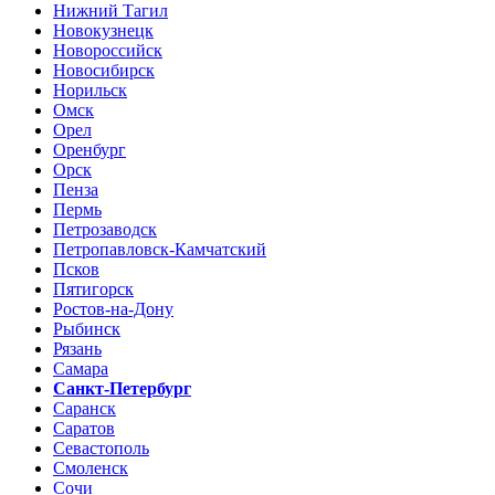
Нижний Тагил
Новокузнецк
Новороссийск
Новосибирск
Норильск
Омск
Орел
Оренбург
Орск
Пенза
Пермь
Петрозаводск
Петропавловск-Камчатский
Псков
Пятигорск
Ростов-на-Дону
Рыбинск
Рязань
Самара
Санкт-Петербург
Саранск
Саратов
Севастополь
Смоленск
Сочи