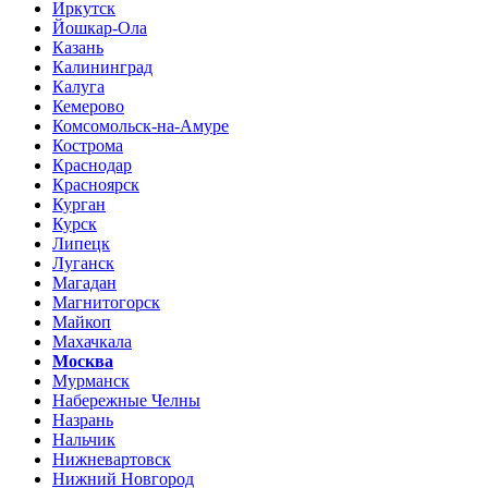
Иркутск
Йошкар-Ола
Казань
Калининград
Калуга
Кемерово
Комсомольск-на-Амуре
Кострома
Краснодар
Красноярск
Курган
Курск
Липецк
Луганск
Магадан
Магнитогорск
Майкоп
Махачкала
Москва
Мурманск
Набережные Челны
Назрань
Нальчик
Нижневартовск
Нижний Новгород