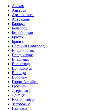
Абакан
Ангарск
Архангельск
Астрахань
Барнаул
Белгород
Биробиджан
Братск
Брянск
Великий Новгород
Владивосток
Владикавказ
Владимир
Волгоград
Волгодонск
Вологда
Воронеж
Горно-Алтайск
Грозный
Дзержинск
Донецк
Екатеринбург
Запорожье
Иваново