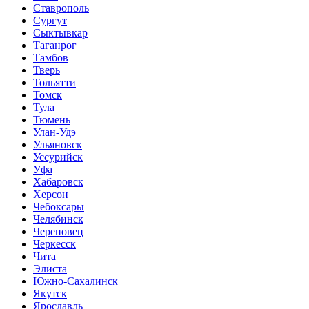
Ставрополь
Сургут
Сыктывкар
Таганрог
Тамбов
Тверь
Тольятти
Томск
Тула
Тюмень
Улан-Удэ
Ульяновск
Уссурийск
Уфа
Хабаровск
Херсон
Чебоксары
Челябинск
Череповец
Черкесск
Чита
Элиста
Южно-Сахалинск
Якутск
Ярославль