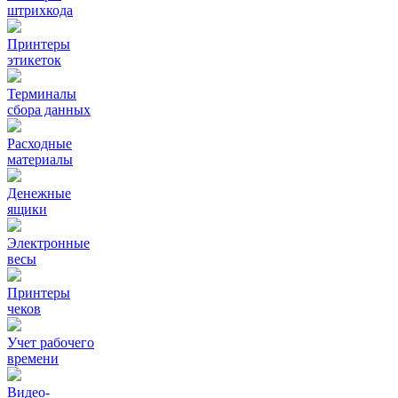
штрихкода
Принтеры
этикеток
Терминалы
сбора данных
Расходные
материалы
Денежные
ящики
Электронные
весы
Принтеры
чеков
Учет рабочего
времени
Видео‑