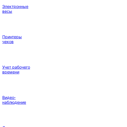
Электронные
весы
Принтеры
чеков
Учет рабочего
времени
Видео‑
наблюдение