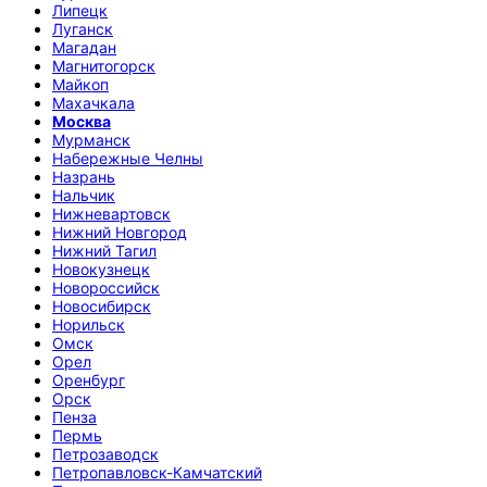
Липецк
Луганск
Магадан
Магнитогорск
Майкоп
Махачкала
Москва
Мурманск
Набережные Челны
Назрань
Нальчик
Нижневартовск
Нижний Новгород
Нижний Тагил
Новокузнецк
Новороссийск
Новосибирск
Норильск
Омск
Орел
Оренбург
Орск
Пенза
Пермь
Петрозаводск
Петропавловск-Камчатский