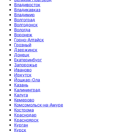
Владивосток
Владикавказ
Владимир
Волгоград
Волгодонск
Вологда
Воронеж
Горно-Алтайск
Грозный
Дзержинск
Донецк
Екатеринбург
Запорожье
Иваново
Иркутск
Йошкар-Ола
Казань
Калининград
Калуга
Кемерово
Комсомольск-на-Амуре
Кострома
Краснодар
Красноярск
Курган
Курск