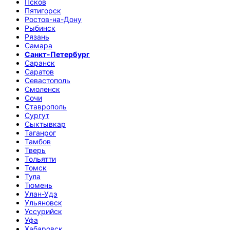
Псков
Пятигорск
Ростов-на-Дону
Рыбинск
Рязань
Самара
Санкт-Петербург
Саранск
Саратов
Севастополь
Смоленск
Сочи
Ставрополь
Сургут
Сыктывкар
Таганрог
Тамбов
Тверь
Тольятти
Томск
Тула
Тюмень
Улан-Удэ
Ульяновск
Уссурийск
Уфа
Хабаровск