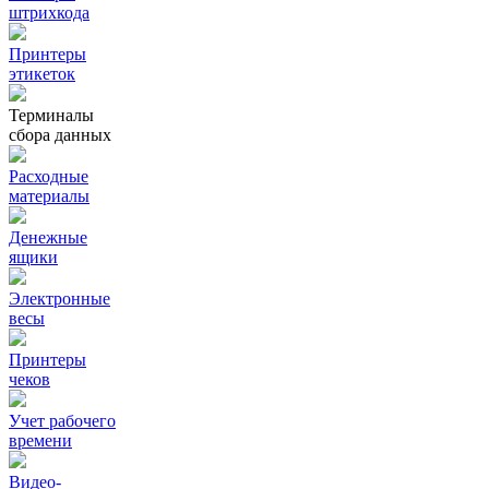
штрихкода
Принтеры
этикеток
Терминалы
сбора данных
Расходные
материалы
Денежные
ящики
Электронные
весы
Принтеры
чеков
Учет рабочего
времени
Видео‑