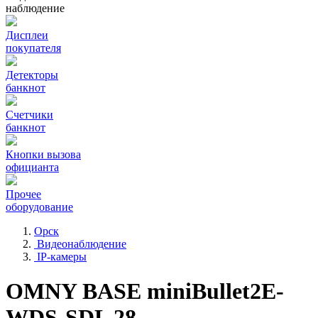
наблюдение
Дисплеи
покупателя
Детекторы
банкнот
Счетчики
банкнот
Кнопки вызова
официанта
Прочее
оборудование
Орск
Видеонаблюдение
IP-камеры
OMNY BASE miniBullet2E-
WDS-SDL 28