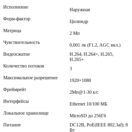
Исполнение
Наружная
Форм-фактор
Цилиндр
Матрица
2 Мп
Чувствительность
0,001 лк (F1.2, AGC вкл.)
Видеосжатие
H.264, H.264+, H.265,
H.265+
Количество потоков
3
Максимальное разрешение
1920×1080
Фреймрейт
2Мп@1-30 к/с
Интерфейсы
Ethernet 10/100 МБ
Локальное хранилище
MicroSD до 256Гб
Питание
DC12В, PoE(IEEE 802.3af); 8
Вт