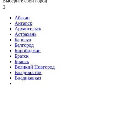
Выберите свой город

Абакан
Ангарск
Архангельск
Астрахань
Барнаул
Белгород
Биробиджан
Братск
Брянск
Великий Новгород
Владивосток
Владикавказ