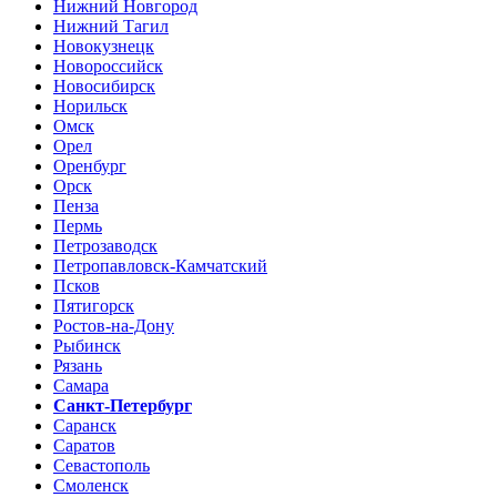
Нижний Новгород
Нижний Тагил
Новокузнецк
Новороссийск
Новосибирск
Норильск
Омск
Орел
Оренбург
Орск
Пенза
Пермь
Петрозаводск
Петропавловск-Камчатский
Псков
Пятигорск
Ростов-на-Дону
Рыбинск
Рязань
Самара
Санкт-Петербург
Саранск
Саратов
Севастополь
Смоленск