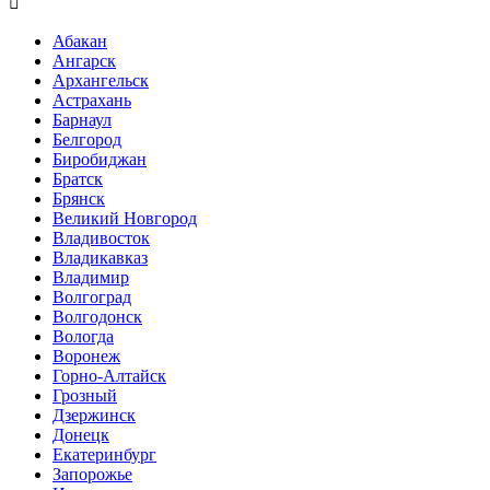

Абакан
Ангарск
Архангельск
Астрахань
Барнаул
Белгород
Биробиджан
Братск
Брянск
Великий Новгород
Владивосток
Владикавказ
Владимир
Волгоград
Волгодонск
Вологда
Воронеж
Горно-Алтайск
Грозный
Дзержинск
Донецк
Екатеринбург
Запорожье