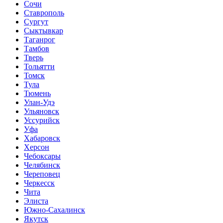
Сочи
Ставрополь
Сургут
Сыктывкар
Таганрог
Тамбов
Тверь
Тольятти
Томск
Тула
Тюмень
Улан-Удэ
Ульяновск
Уссурийск
Уфа
Хабаровск
Херсон
Чебоксары
Челябинск
Череповец
Черкесск
Чита
Элиста
Южно-Сахалинск
Якутск