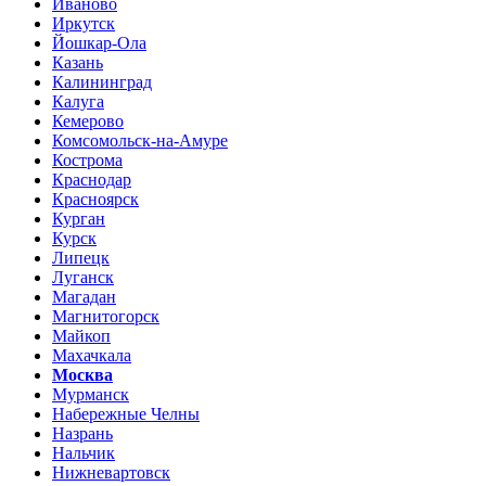
Иваново
Иркутск
Йошкар-Ола
Казань
Калининград
Калуга
Кемерово
Комсомольск-на-Амуре
Кострома
Краснодар
Красноярск
Курган
Курск
Липецк
Луганск
Магадан
Магнитогорск
Майкоп
Махачкала
Москва
Мурманск
Набережные Челны
Назрань
Нальчик
Нижневартовск