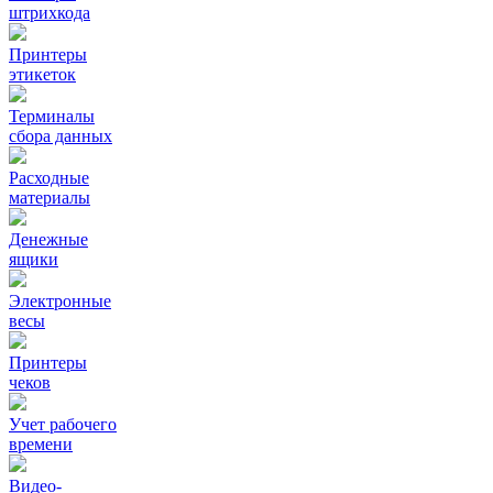
штрихкода
Принтеры
этикеток
Терминалы
сбора данных
Расходные
материалы
Денежные
ящики
Электронные
весы
Принтеры
чеков
Учет рабочего
времени
Видео‑