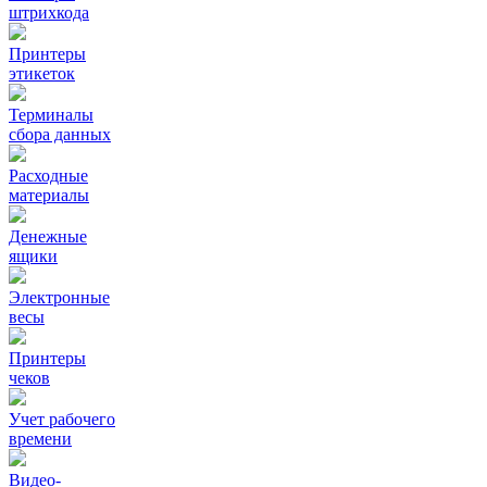
штрихкода
Принтеры
этикеток
Терминалы
сбора данных
Расходные
материалы
Денежные
ящики
Электронные
весы
Принтеры
чеков
Учет рабочего
времени
Видео‑