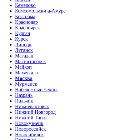
Кемерово
Комсомольск-на-Амуре
Кострома
Краснодар
Красноярск
Курган
Курск
Липецк
Луганск
Магадан
Магнитогорск
Майкоп
Махачкала
Москва
Мурманск
Набережные Челны
Назрань
Нальчик
Нижневартовск
Нижний Новгород
Нижний Тагил
Новокузнецк
Новороссийск
Новосибирск