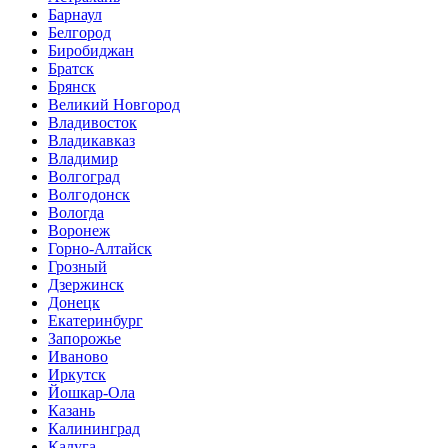
Барнаул
Белгород
Биробиджан
Братск
Брянск
Великий Новгород
Владивосток
Владикавказ
Владимир
Волгоград
Волгодонск
Вологда
Воронеж
Горно-Алтайск
Грозный
Дзержинск
Донецк
Екатеринбург
Запорожье
Иваново
Иркутск
Йошкар-Ола
Казань
Калининград
Калуга