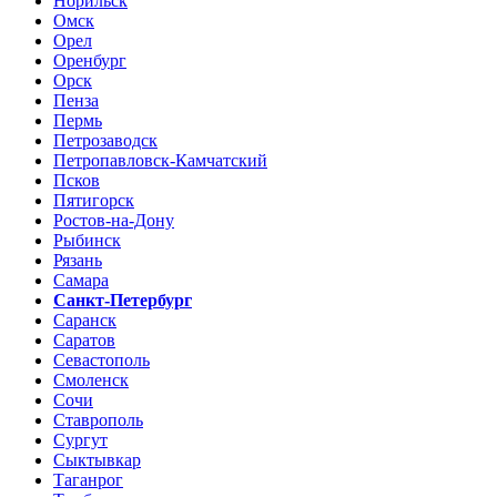
Норильск
Омск
Орел
Оренбург
Орск
Пенза
Пермь
Петрозаводск
Петропавловск-Камчатский
Псков
Пятигорск
Ростов-на-Дону
Рыбинск
Рязань
Самара
Санкт-Петербург
Саранск
Саратов
Севастополь
Смоленск
Сочи
Ставрополь
Сургут
Сыктывкар
Таганрог