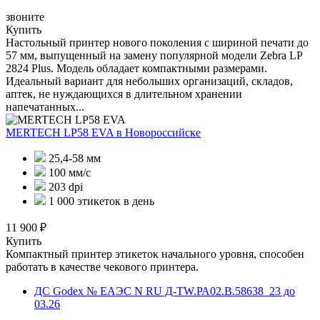
звоните
Купить
Настольный принтер нового поколения с шириной печати до
57 мм, выпущенный на замену популярной модели Zebra LP
2824 Plus. Модель обладает компактными размерами.
Идеальный вариант для небольших организаций, складов,
аптек, не нуждающихся в длительном хранении
напечатанных...
MERTECH LP58 EVA
в Новороссийске
25,4-58 мм
100 мм/с
203 dpi
1 000 этикеток в день
11 900 ₽
Купить
Компактный принтер этикеток начального уровня, способен
работать в качестве чекового принтера.
ДС Godex № ЕАЭС N RU Д-TW.РА02.В.58638_23 до
03.26