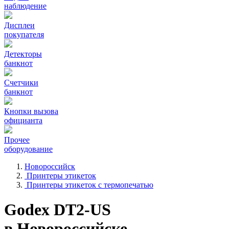
наблюдение
Дисплеи
покупателя
Детекторы
банкнот
Счетчики
банкнот
Кнопки вызова
официанта
Прочее
оборудование
Новороссийск
Принтеры этикеток
Принтеры этикеток с термопечатью
Godex DT2-US
в Новороссийске