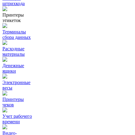
штрихкода
Принтеры
этикеток
Терминалы
сбора данных
Расходные
материалы
Денежные
ящики
Электронные
весы
Принтеры
чеков
Учет рабочего
времени
Видео‑