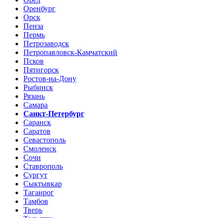
Оренбург
Орск
Пенза
Пермь
Петрозаводск
Петропавловск-Камчатский
Псков
Пятигорск
Ростов-на-Дону
Рыбинск
Рязань
Самара
Санкт-Петербург
Саранск
Саратов
Севастополь
Смоленск
Сочи
Ставрополь
Сургут
Сыктывкар
Таганрог
Тамбов
Тверь