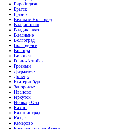
Биробиджан
Братск
Брянск
Великий Новгород
Владивосток
Владикавказ
Владимир
Волгоград
Волгодонск
Вологда
Воронеж
Горно-Алтайск
Грозный
Дзержинск
Донецк
Екатеринбург
Запорожье
Иваново
Иркутск
Йошкар-Ола
Казань
Калининград
Калуга
Кемерово
Комсомольск-на-Амуре