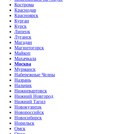
Кострома
Краснодар
Красноярск
Курган
Курск
Липецк
Луганск
Магадан
Магнитогорск
Майкоп
Махачкала
Москва
Мурманск
Набережные Челны
Назрань
Нальчик
Нижневартовск
Нижний Новгород
Нижний Тагил
Новокузнецк
Новороссийск
Новосибирск
Норильск
Омск
Орел