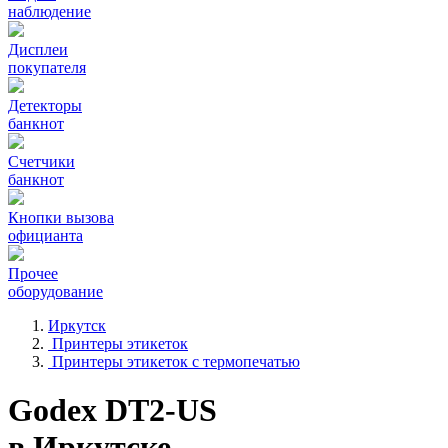
наблюдение
Дисплеи
покупателя
Детекторы
банкнот
Счетчики
банкнот
Кнопки вызова
официанта
Прочее
оборудование
Иркутск
Принтеры этикеток
Принтеры этикеток с термопечатью
Godex DT2-US
в Иркутске