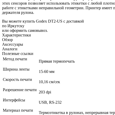
этих сенсоров позволяет использовать этикетки с любой плотн
работе с этикетками неправильной геометрии. Принтер имеет 
держателя рулона.
Вы можете купить Godex DT2-US с доставкой
по Иркутску
или оформить самовывоз.
Характеристики
Обзор
Аксессуары
Аналоги
Полезные ссылки
Метод печати
Прямая термопечать
Ширина ленты
15-60 мм
Скорость печати
10,16 см/сек
Разрешение печати
203 dpi
Интерфейсы
USB, RS-232
Материал печати
Термоэтикетка в рулонах, непрерывная те