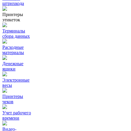
штрихкода
Принтеры
этикеток
Терминалы
сбора данных
Расходные
материалы
Денежные
ящики
Электронные
весы
Принтеры
чеков
Учет рабочего
времени
Видео‑