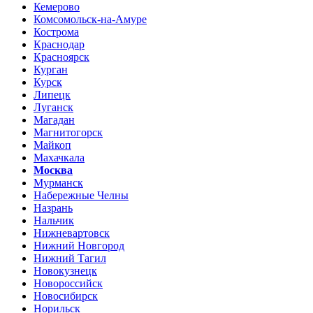
Кемерово
Комсомольск-на-Амуре
Кострома
Краснодар
Красноярск
Курган
Курск
Липецк
Луганск
Магадан
Магнитогорск
Майкоп
Махачкала
Москва
Мурманск
Набережные Челны
Назрань
Нальчик
Нижневартовск
Нижний Новгород
Нижний Тагил
Новокузнецк
Новороссийск
Новосибирск
Норильск