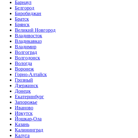
Барнаул
Белгород
Биробиджан
Братск
Брянск
Великий Новгород
Владивосток
Владикавказ
Владимир
Волгоград
Волгодонск
Вологда
Воронеж
Горно-Алтайск
Грозный
Дзержинск
Донецк
Екатеринбург
Запорожье
Иваново
Иркутск
Йошкар-Ола
Казань
Калининград
Калуга