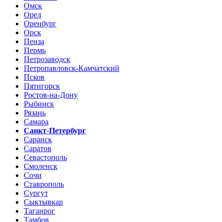
Омск
Орел
Оренбург
Орск
Пенза
Пермь
Петрозаводск
Петропавловск-Камчатский
Псков
Пятигорск
Ростов-на-Дону
Рыбинск
Рязань
Самара
Санкт-Петербург
Саранск
Саратов
Севастополь
Смоленск
Сочи
Ставрополь
Сургут
Сыктывкар
Таганрог
Тамбов