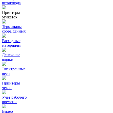
штрихкода
Принтеры
этикеток
Терминалы
сбора данных
Расходные
материалы
Денежные
ящики
Электронные
весы
Принтеры
чеков
Учет рабочего
времени
Видео‑