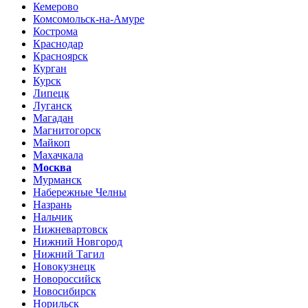
Кемерово
Комсомольск-на-Амуре
Кострома
Краснодар
Красноярск
Курган
Курск
Липецк
Луганск
Магадан
Магнитогорск
Майкоп
Махачкала
Москва
Мурманск
Набережные Челны
Назрань
Нальчик
Нижневартовск
Нижний Новгород
Нижний Тагил
Новокузнецк
Новороссийск
Новосибирск
Норильск