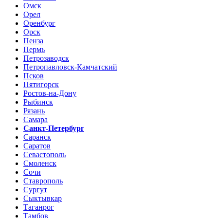
Омск
Орел
Оренбург
Орск
Пенза
Пермь
Петрозаводск
Петропавловск-Камчатский
Псков
Пятигорск
Ростов-на-Дону
Рыбинск
Рязань
Самара
Санкт-Петербург
Саранск
Саратов
Севастополь
Смоленск
Сочи
Ставрополь
Сургут
Сыктывкар
Таганрог
Тамбов