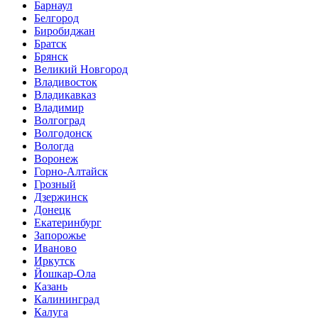
Барнаул
Белгород
Биробиджан
Братск
Брянск
Великий Новгород
Владивосток
Владикавказ
Владимир
Волгоград
Волгодонск
Вологда
Воронеж
Горно-Алтайск
Грозный
Дзержинск
Донецк
Екатеринбург
Запорожье
Иваново
Иркутск
Йошкар-Ола
Казань
Калининград
Калуга