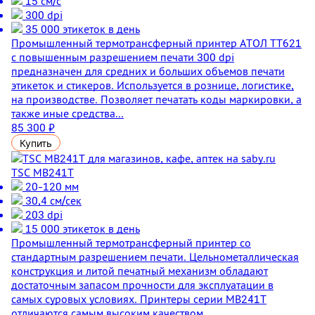
15 см/с
300 dpi
35 000 этикеток в день
Промышленный термотрансферный принтер АТОЛ ТТ621
с повышенным разрешением печати 300 dpi
предназначен для средних и больших объемов печати
этикеток и стикеров. Используется в рознице, логистике,
на производстве. Позволяет печатать коды маркировки, а
также иные средства...
85 300 ₽
Купить
TSC MB241T
20-120 мм
30,4 см/сек
203 dpi
15 000 этикеток в день
Промышленный термотрансферный принтер со
стандартным разрешением печати. Цельнометаллическая
конструкция и литой печатный механизм обладают
достаточным запасом прочности для эксплуатации в
самых суровых условиях. Принтеры серии MB241T
отличаются самым высоким качеством...