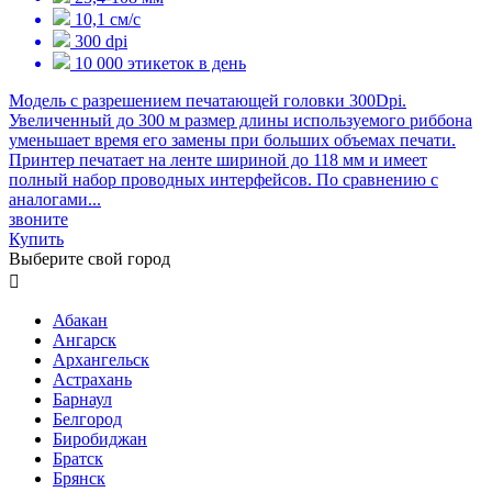
10,1 см/с
300 dpi
10 000 этикеток в день
Модель с разрешением печатающей головки 300Dpi.
Увеличенный до 300 м размер длины используемого риббона
уменьшает время его замены при больших объемах печати.
Принтер печатает на ленте шириной до 118 мм и имеет
полный набор проводных интерфейсов. По сравнению с
аналогами...
звоните
Купить
Выберите свой город

Абакан
Ангарск
Архангельск
Астрахань
Барнаул
Белгород
Биробиджан
Братск
Брянск