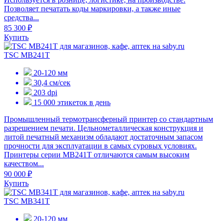
Позволяет печатать коды маркировки, а также иные
средства...
85 300 ₽
Купить
TSC MB241T
20-120 мм
30,4 см/сек
203 dpi
15 000 этикеток в день
Промышленный термотрансферный принтер со стандартным
разрешением печати. Цельнометаллическая конструкция и
литой печатный механизм обладают достаточным запасом
прочности для эксплуатации в самых суровых условиях.
Принтеры серии MB241T отличаются самым высоким
качеством...
90 000 ₽
Купить
TSC MB341T
20-120 мм