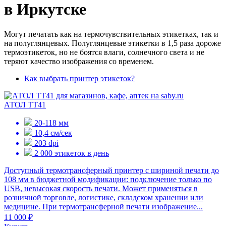
в Иркутске
Могут печатать как на термочувствительных этикетках, так и
на полуглянцевых. Полуглянцевые этикетки в 1,5 раза дороже
термоэтикеток, но не боятся влаги, солнечного света и не
теряют качество изображения со временем.
Как выбрать принтер этикеток?
АТОЛ ТТ41
20-118 мм
10,4 см/сек
203 dpi
2 000 этикеток в день
Доступный термотрансферный принтер с шириной печати до
108 мм в бюджетной модификации: подключение только по
USB, невысокая скорость печати. Может применяться в
розничной торговле, логистике, складском хранении или
медицине. При термотрансферной печати изображение...
11 000 ₽