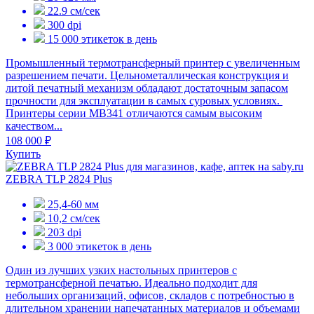
22.9 см/сек
300 dpi
15 000 этикеток в день
Промышленный термотрансферный принтер с увеличенным
разрешением печати. Цельнометаллическая конструкция и
литой печатный механизм обладают достаточным запасом
прочности для эксплуатации в самых суровых условиях.
Принтеры серии MB341 отличаются самым высоким
качеством...
108 000 ₽
Купить
ZEBRA TLP 2824 Plus
25,4-60 мм
10,2 см/сек
203 dpi
3 000 этикеток в день
Один из лучших узких настольных принтеров с
термотрансферной печатью. Идеально подходит для
небольших организаций, офисов, складов с потребностью в
длительном хранении напечатанных материалов и объемами