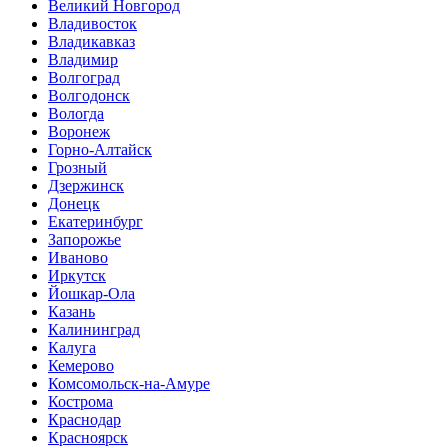
Великий Новгород
Владивосток
Владикавказ
Владимир
Волгоград
Волгодонск
Вологда
Воронеж
Горно-Алтайск
Грозный
Дзержинск
Донецк
Екатеринбург
Запорожье
Иваново
Иркутск
Йошкар-Ола
Казань
Калининград
Калуга
Кемерово
Комсомольск-на-Амуре
Кострома
Краснодар
Красноярск