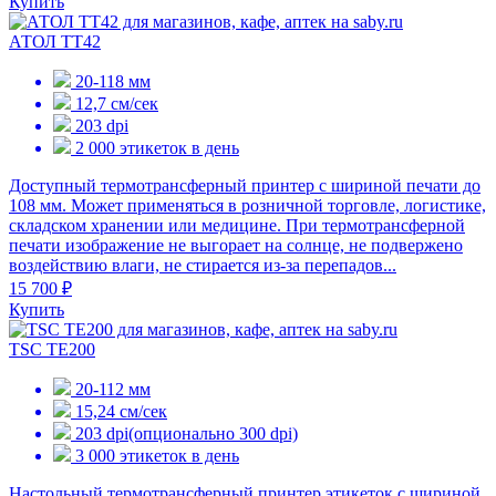
Купить
АТОЛ ТТ42
20-118 мм
12,7 см/сек
203 dpi
2 000 этикеток в день
Доступный термотрансферный принтер с шириной печати до
108 мм. Может применяться в розничной торговле, логистике,
складском хранении или медицине. При термотрансферной
печати изображение не выгорает на солнце, не подвержено
воздействию влаги, не стирается из-за перепадов...
15 700 ₽
Купить
TSC TE200
20-112 мм
15,24 см/сек
203 dpi(опционально 300 dpi)
3 000 этикеток в день
Настольный термотрансферный принтер этикеток с шириной