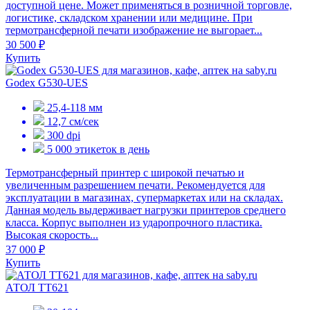
доступной цене. Может применяться в розничной торговле,
логистике, складском хранении или медицине. При
термотрансферной печати изображение не выгорает...
30 500 ₽
Купить
Godex G530-UES
25,4-118 мм
12,7 см/сек
300 dpi
5 000 этикеток в день
Термотрансферный принтер с широкой печатью и
увеличенным разрешением печати. Рекомендуется для
эксплуатации в магазинах, супермаркетах или на складах.
Данная модель выдерживает нагрузки принтеров среднего
класса. Корпус выполнен из ударопрочного пластика.
Высокая скорость...
37 000 ₽
Купить
АТОЛ TT621