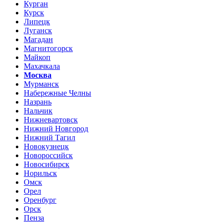
Курган
Курск
Липецк
Луганск
Магадан
Магнитогорск
Майкоп
Махачкала
Москва
Мурманск
Набережные Челны
Назрань
Нальчик
Нижневартовск
Нижний Новгород
Нижний Тагил
Новокузнецк
Новороссийск
Новосибирск
Норильск
Омск
Орел
Оренбург
Орск
Пенза