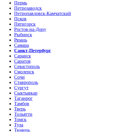
Пермь
Петрозаводск
Петропавловск-Камчатский
Псков
Пятигорск
Ростов-на-Дону
Рыбинск
Рязань
Самара
Санкт-Петербург
Саранск
Саратов
Севастополь
Смоленск
Сочи
Ставрополь
Сургут
Сыктывкар
Таганрог
Тамбов
Тверь
Тольятти
Томск
Тула
Тюмень