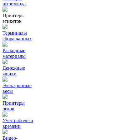
штрихкода
Принтеры
этикеток
Терминалы
сбора данных
Расходные
материалы
Денежные
ящики
Электронные
весы
Принтеры
чеков
Учет рабочего
времени
Видео‑