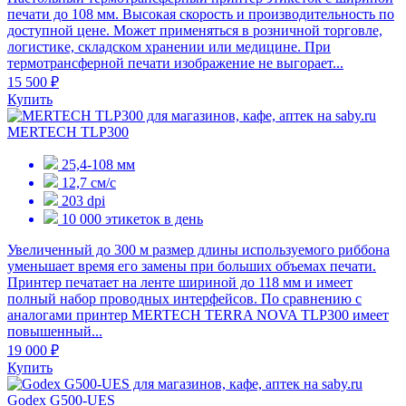
печати до 108 мм. Высокая скорость и производительность по
доступной цене. Может применяться в розничной торговле,
логистике, складском хранении или медицине. При
термотрансферной печати изображение не выгорает...
15 500 ₽
Купить
MERTECH TLP300
25,4-108 мм
12,7 см/с
203 dpi
10 000 этикеток в день
Увеличенный до 300 м размер длины используемого риббона
уменьшает время его замены при больших объемах печати.
Принтер печатает на ленте шириной до 118 мм и имеет
полный набор проводных интерфейсов. По сравнению с
аналогами принтер MERTECH TERRA NOVA TLP300 имеет
повышенный...
19 000 ₽
Купить
Godex G500-UES