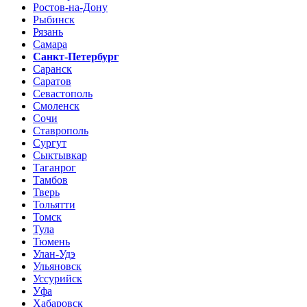
Ростов-на-Дону
Рыбинск
Рязань
Самара
Санкт-Петербург
Саранск
Саратов
Севастополь
Смоленск
Сочи
Ставрополь
Сургут
Сыктывкар
Таганрог
Тамбов
Тверь
Тольятти
Томск
Тула
Тюмень
Улан-Удэ
Ульяновск
Уссурийск
Уфа
Хабаровск