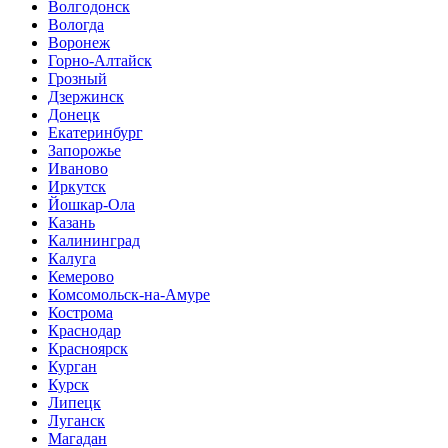
Волгодонск
Вологда
Воронеж
Горно-Алтайск
Грозный
Дзержинск
Донецк
Екатеринбург
Запорожье
Иваново
Иркутск
Йошкар-Ола
Казань
Калининград
Калуга
Кемерово
Комсомольск-на-Амуре
Кострома
Краснодар
Красноярск
Курган
Курск
Липецк
Луганск
Магадан