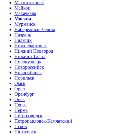
Магнитогорск
Майкоп
Махачкала
Москва
Мурманск
Набережные Челны
Назрань
Нальчик
Нижневартовск
Нижний Новгород
Нижний Тагил
Новокузнецк
Новороссийск
Новосибирск
Норильск
Омск
Орел
Оренбург
Орск
Пенза
Пермь
Петрозаводск
Петропавловск-Камчатский
Псков
Пятигорск