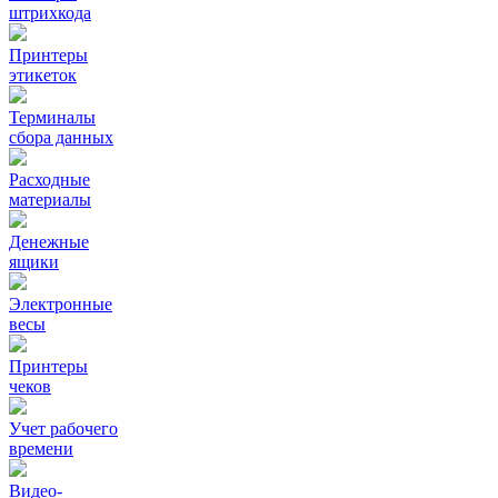
штрихкода
Принтеры
этикеток
Терминалы
сбора данных
Расходные
материалы
Денежные
ящики
Электронные
весы
Принтеры
чеков
Учет рабочего
времени
Видео‑