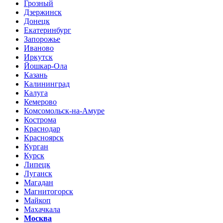
Грозный
Дзержинск
Донецк
Екатеринбург
Запорожье
Иваново
Иркутск
Йошкар-Ола
Казань
Калининград
Калуга
Кемерово
Комсомольск-на-Амуре
Кострома
Краснодар
Красноярск
Курган
Курск
Липецк
Луганск
Магадан
Магнитогорск
Майкоп
Махачкала
Москва