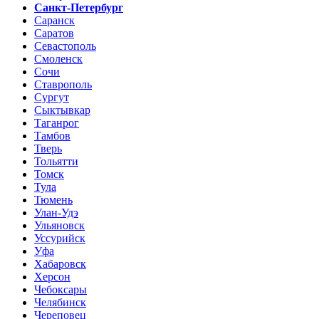
Санкт-Петербург
Саранск
Саратов
Севастополь
Смоленск
Сочи
Ставрополь
Сургут
Сыктывкар
Таганрог
Тамбов
Тверь
Тольятти
Томск
Тула
Тюмень
Улан-Удэ
Ульяновск
Уссурийск
Уфа
Хабаровск
Херсон
Чебоксары
Челябинск
Череповец