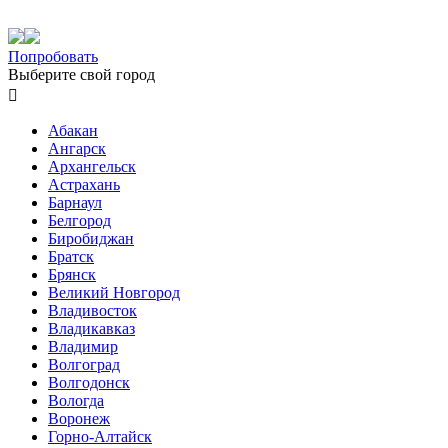
Попробовать
Выберите свой город

Абакан
Ангарск
Архангельск
Астрахань
Барнаул
Белгород
Биробиджан
Братск
Брянск
Великий Новгород
Владивосток
Владикавказ
Владимир
Волгоград
Волгодонск
Вологда
Воронеж
Горно-Алтайск