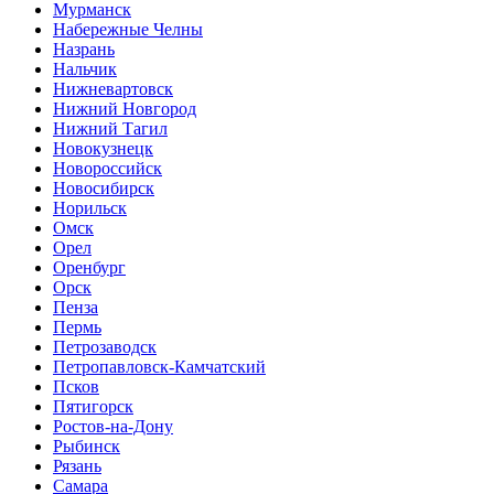
Мурманск
Набережные Челны
Назрань
Нальчик
Нижневартовск
Нижний Новгород
Нижний Тагил
Новокузнецк
Новороссийск
Новосибирск
Норильск
Омск
Орел
Оренбург
Орск
Пенза
Пермь
Петрозаводск
Петропавловск-Камчатский
Псков
Пятигорск
Ростов-на-Дону
Рыбинск
Рязань
Самара