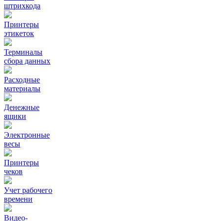
штрихкода
Принтеры
этикеток
Терминалы
сбора данных
Расходные
материалы
Денежные
ящики
Электронные
весы
Принтеры
чеков
Учет рабочего
времени
Видео‑