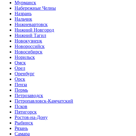
Мурманск
Набережные Челны
Назрань
Нальчик
Нижневартовск
Нижний Новгород
Нижний Тагил
Новокузнецк
Новороссийск
Новосибирск
Норильск
Омск
Орел
Оренбург
Орск
Пенза
Пермь
Петрозаводск
Петропавловск-Камчатский
Псков
Пятигорск
Ростов-на-Дону
Рыбинск
Рязань
Самара