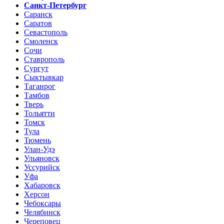
Санкт-Петербург
Саранск
Саратов
Севастополь
Смоленск
Сочи
Ставрополь
Сургут
Сыктывкар
Таганрог
Тамбов
Тверь
Тольятти
Томск
Тула
Тюмень
Улан-Удэ
Ульяновск
Уссурийск
Уфа
Хабаровск
Херсон
Чебоксары
Челябинск
Череповец