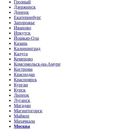
Грозный
Дзержинск
Донецк
Екатеринбург
Запорожье
Иваново
Иркутск
Йошкар-Ола
Казань
Калининград
Калуга
Кемерово
Комсомольск-на-Амуре
Кострома
Краснодар
Красноярск
Курган
Курск
Липецк
Луганск
Магадан
Магнитогорск
Майкоп
Махачкала
Москва