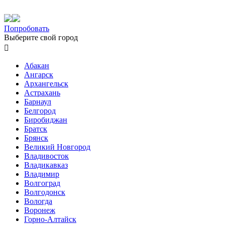
Попробовать
Выберите свой город

Абакан
Ангарск
Архангельск
Астрахань
Барнаул
Белгород
Биробиджан
Братск
Брянск
Великий Новгород
Владивосток
Владикавказ
Владимир
Волгоград
Волгодонск
Вологда
Воронеж
Горно-Алтайск