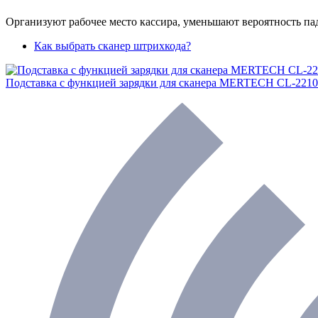
Организуют рабочее место кассира, уменьшают вероятность пад
Как выбрать сканер штрихкода?
Подставка с функцией зарядки для сканера MERTECH CL-2210