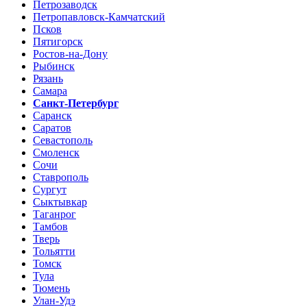
Петрозаводск
Петропавловск-Камчатский
Псков
Пятигорск
Ростов-на-Дону
Рыбинск
Рязань
Самара
Санкт-Петербург
Саранск
Саратов
Севастополь
Смоленск
Сочи
Ставрополь
Сургут
Сыктывкар
Таганрог
Тамбов
Тверь
Тольятти
Томск
Тула
Тюмень
Улан-Удэ