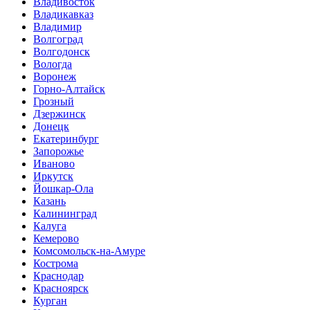
Владивосток
Владикавказ
Владимир
Волгоград
Волгодонск
Вологда
Воронеж
Горно-Алтайск
Грозный
Дзержинск
Донецк
Екатеринбург
Запорожье
Иваново
Иркутск
Йошкар-Ола
Казань
Калининград
Калуга
Кемерово
Комсомольск-на-Амуре
Кострома
Краснодар
Красноярск
Курган