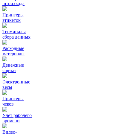
штрихкода
Принтеры
этикеток
Терминалы
сбора данных
Расходные
материалы
Денежные
ящики
Электронные
весы
Принтеры
чеков
Учет рабочего
времени
Видео‑