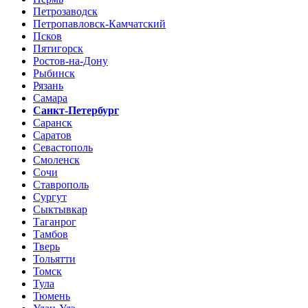
Петрозаводск
Петропавловск-Камчатский
Псков
Пятигорск
Ростов-на-Дону
Рыбинск
Рязань
Самара
Санкт-Петербург
Саранск
Саратов
Севастополь
Смоленск
Сочи
Ставрополь
Сургут
Сыктывкар
Таганрог
Тамбов
Тверь
Тольятти
Томск
Тула
Тюмень