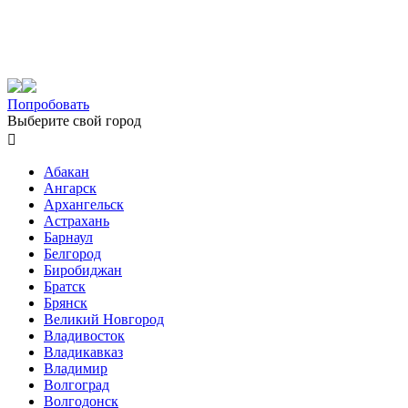
Попробовать
Выберите свой город

Абакан
Ангарск
Архангельск
Астрахань
Барнаул
Белгород
Биробиджан
Братск
Брянск
Великий Новгород
Владивосток
Владикавказ
Владимир
Волгоград
Волгодонск