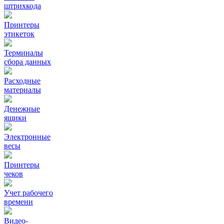
штрихкода
Принтеры
этикеток
Терминалы
сбора данных
Расходные
материалы
Денежные
ящики
Электронные
весы
Принтеры
чеков
Учет рабочего
времени
Видео‑