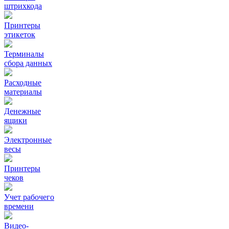
штрихкода
Принтеры
этикеток
Терминалы
сбора данных
Расходные
материалы
Денежные
ящики
Электронные
весы
Принтеры
чеков
Учет рабочего
времени
Видео‑