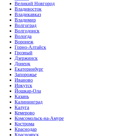
Великий Новгород
Владивосток
Владикавказ
Владимир
Волгоград
Волгодонск
Вологда
Воронеж
Горно-Алтайск
Грозный
Дзержинск
Донецк
Екатеринбург
Запорожье
Иваново
Иркутск
Йошкар-Ола
Казань
Калининград
Калуга
Кемерово
Комсомольск-на-Амуре
Кострома
Краснодар
Красноярск