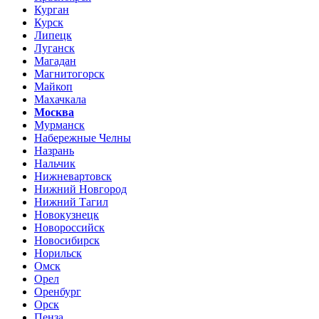
Курган
Курск
Липецк
Луганск
Магадан
Магнитогорск
Майкоп
Махачкала
Москва
Мурманск
Набережные Челны
Назрань
Нальчик
Нижневартовск
Нижний Новгород
Нижний Тагил
Новокузнецк
Новороссийск
Новосибирск
Норильск
Омск
Орел
Оренбург
Орск
Пенза