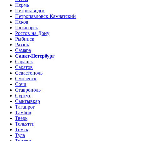
Пермь
Петрозаводск
Петропавловск-Камчатский
Псков
Пятигорск
Ростов-на-Дону
Рыбинск
Рязань
Самара
Санкт-Петербург
Саранск
Саратов
Севастополь
Смоленск
Сочи
Ставрополь
Сургут
Сыктывкар
Таганрог
Тамбов
Тверь
Тольятти
Томск
Тула
Тюмень