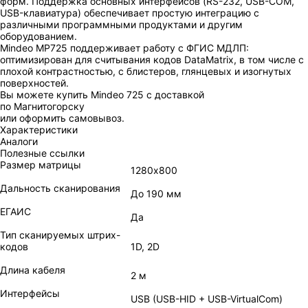
форм. Поддержка основных интерфейсов (RS-232, USB-COM,
USB-клавиатура) обеспечивает простую интеграцию с
различными программными продуктами и другим
оборудованием.
Mindeo MP725 поддерживает работу с ФГИС МДЛП:
оптимизирован для считывания кодов DataMatrix, в том числе с
плохой контрастностью, с блистеров, глянцевых и изогнутых
поверхностей.
Вы можете купить Mindeo 725 с доставкой
по Магнитогорску
или оформить самовывоз.
Характеристики
Аналоги
Полезные ссылки
Размер матрицы
1280х800
Дальность сканирования
До 190 мм
ЕГАИС
Да
Тип сканируемых штрих-
кодов
1D, 2D
Длина кабеля
2 м
Интерфейсы
USB (USB-HID + USB-VirtualCom)