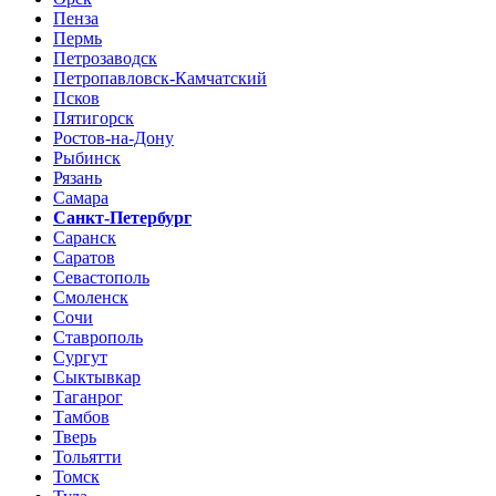
Пенза
Пермь
Петрозаводск
Петропавловск-Камчатский
Псков
Пятигорск
Ростов-на-Дону
Рыбинск
Рязань
Самара
Санкт-Петербург
Саранск
Саратов
Севастополь
Смоленск
Сочи
Ставрополь
Сургут
Сыктывкар
Таганрог
Тамбов
Тверь
Тольятти
Томск