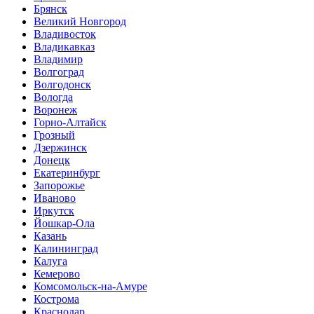
Брянск
Великий Новгород
Владивосток
Владикавказ
Владимир
Волгоград
Волгодонск
Вологда
Воронеж
Горно-Алтайск
Грозный
Дзержинск
Донецк
Екатеринбург
Запорожье
Иваново
Иркутск
Йошкар-Ола
Казань
Калининград
Калуга
Кемерово
Комсомольск-на-Амуре
Кострома
Краснодар