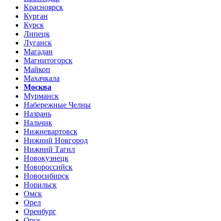
Красноярск
Курган
Курск
Липецк
Луганск
Магадан
Магнитогорск
Майкоп
Махачкала
Москва
Мурманск
Набережные Челны
Назрань
Нальчик
Нижневартовск
Нижний Новгород
Нижний Тагил
Новокузнецк
Новороссийск
Новосибирск
Норильск
Омск
Орел
Оренбург
Орск