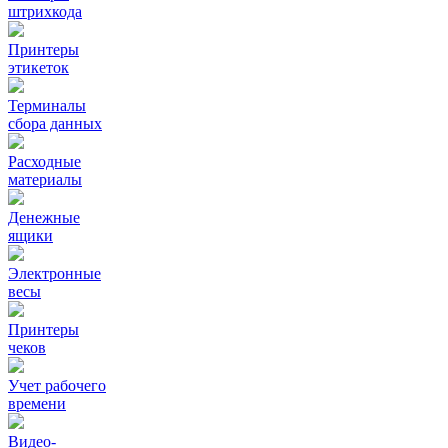
штрихкода
Принтеры
этикеток
Терминалы
сбора данных
Расходные
материалы
Денежные
ящики
Электронные
весы
Принтеры
чеков
Учет рабочего
времени
Видео‑