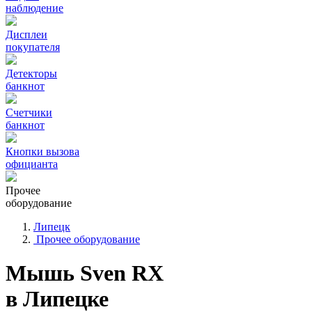
наблюдение
Дисплеи
покупателя
Детекторы
банкнот
Счетчики
банкнот
Кнопки вызова
официанта
Прочее
оборудование
Липецк
Прочее оборудование
Мышь Sven RX
в Липецке