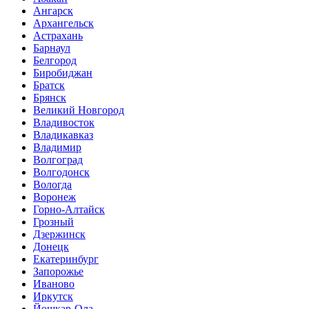
Ангарск
Архангельск
Астрахань
Барнаул
Белгород
Биробиджан
Братск
Брянск
Великий Новгород
Владивосток
Владикавказ
Владимир
Волгоград
Волгодонск
Вологда
Воронеж
Горно-Алтайск
Грозный
Дзержинск
Донецк
Екатеринбург
Запорожье
Иваново
Иркутск
Йошкар-Ола