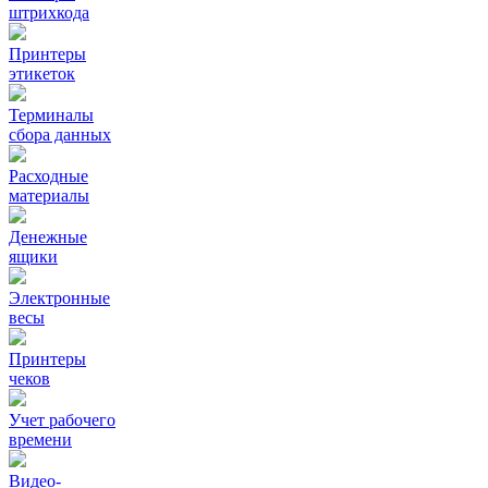
штрихкода
Принтеры
этикеток
Терминалы
сбора данных
Расходные
материалы
Денежные
ящики
Электронные
весы
Принтеры
чеков
Учет рабочего
времени
Видео‑