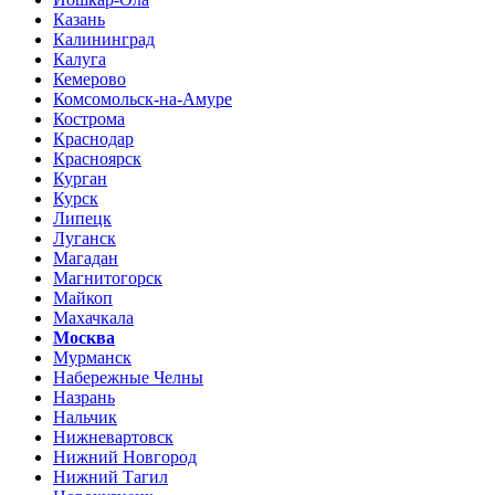
Казань
Калининград
Калуга
Кемерово
Комсомольск-на-Амуре
Кострома
Краснодар
Красноярск
Курган
Курск
Липецк
Луганск
Магадан
Магнитогорск
Майкоп
Махачкала
Москва
Мурманск
Набережные Челны
Назрань
Нальчик
Нижневартовск
Нижний Новгород
Нижний Тагил