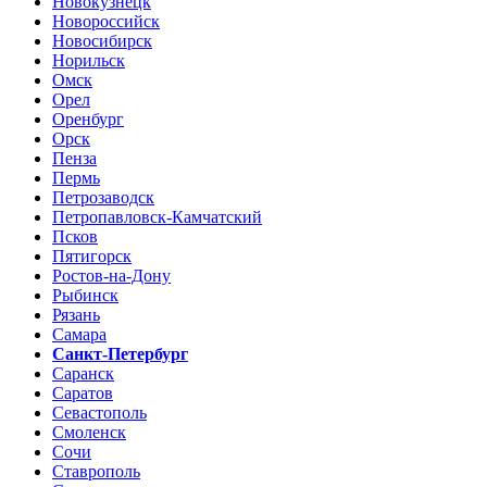
Новокузнецк
Новороссийск
Новосибирск
Норильск
Омск
Орел
Оренбург
Орск
Пенза
Пермь
Петрозаводск
Петропавловск-Камчатский
Псков
Пятигорск
Ростов-на-Дону
Рыбинск
Рязань
Самара
Санкт-Петербург
Саранск
Саратов
Севастополь
Смоленск
Сочи
Ставрополь