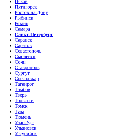
Псков
Пятигорск
Ростов-на-Дону
Рыбинск
Рязань
Самара
Санкт-Петербург
Саранск
Саратов
Севастополь
Смоленск
Сочи
Ставрополь
Сургут
Сыктывкар
Таганрог
Тамбов
Тверь
Тольятти
Томск
Тула
Тюмень
Улан-Удэ
Ульяновск
Уссурийск