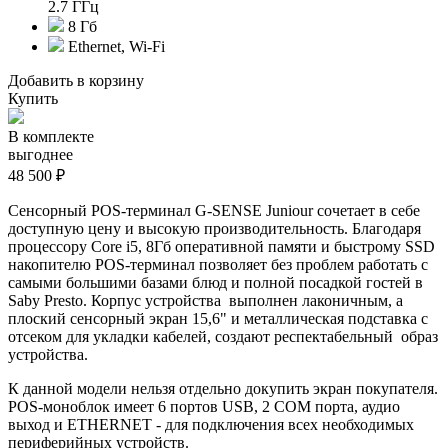
2.7 ГГц
8 Гб
Ethernet, Wi-Fi
Добавить в корзину
Купить
В комплекте
выгоднее
48 500 ₽
Сенсорный POS-терминал G-SENSE Juniour сочетает в себе
доступную цену и высокую производительность. Благодаря
п
роцессору Core i5, 8Гб оперативной памяти и быстрому SSD
накопителю POS-терминал позволяет без проблем работать с
самыми большими базами блюд и полной посадкой гостей в
Saby Presto. Корпус устройства выполнен лаконичным, а
плоский сенсорный экран 15,6" и металлическая подставка с
отсеком для укладки кабелей, создают респектабельный образ
устройства.
К данной модели нельзя отдельно докупить экран покупателя.
POS-моноблок имеет 6 портов USB, 2 COM порта, аудио
выход и ETHERNET - для подключения всех необходимых
периферийных устройств.