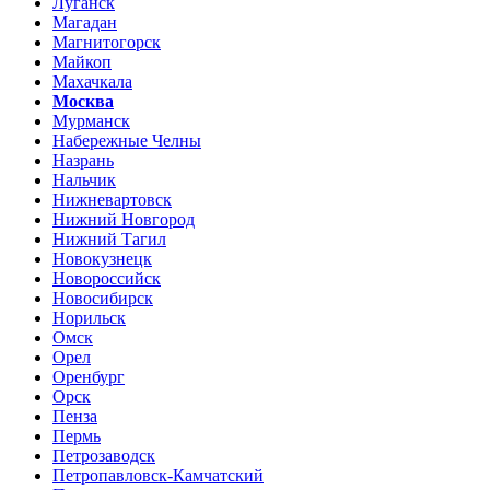
Луганск
Магадан
Магнитогорск
Майкоп
Махачкала
Москва
Мурманск
Набережные Челны
Назрань
Нальчик
Нижневартовск
Нижний Новгород
Нижний Тагил
Новокузнецк
Новороссийск
Новосибирск
Норильск
Омск
Орел
Оренбург
Орск
Пенза
Пермь
Петрозаводск
Петропавловск-Камчатский