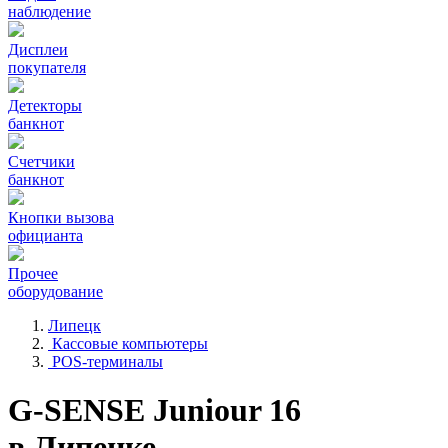
наблюдение
Дисплеи
покупателя
Детекторы
банкнот
Счетчики
банкнот
Кнопки вызова
официанта
Прочее
оборудование
Липецк
Кассовые компьютеры
POS-терминалы
G-SENSE Juniour 16
в Липецке