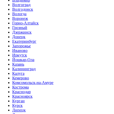
Владимир
Волгоград
Волгодонск
Вологда
Воронеж
Горно-Алтайск
Грозный
Дзержинск
Донецк
Екатеринбург
Запорожье
Иваново
Иркутск
Йошкар-Ола
Казань
Калининград
Калуга
Кемерово
Комсомольск-на-Амуре
Кострома
Краснодар
Красноярск
Курган
Курск
Липецк