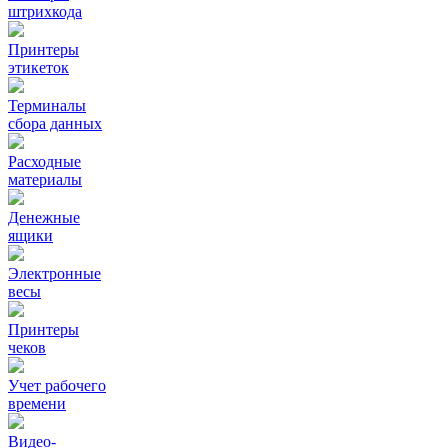
штрихкода
Принтеры
этикеток
Терминалы
сбора данных
Расходные
материалы
Денежные
ящики
Электронные
весы
Принтеры
чеков
Учет рабочего
времени
Видео‑