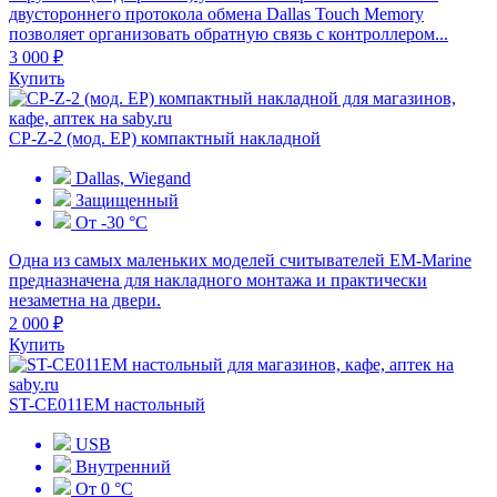
двустороннего протокола обмена Dallas Touch Memory
позволяет организовать обратную связь с контроллером...
3 000 ₽
Купить
CP-Z-2 (мод. EP) компактный накладной
Dallas, Wiegand
Защищенный
От -30 °С
Одна из самых маленьких моделей считывателей EM-Marine
предназначена для накладного монтажа и практически
незаметна на двери.
2 000 ₽
Купить
ST-CE011EM настольный
USB
Внутренний
От 0 °С