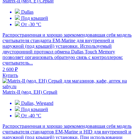
Matrix-II (мод. Е) Серый
Dallas
Под крышей
От -30 °С
Распространенная и хорошо зарекомендовавшая себя модель
считывателя стандарта EM-Marine для внутренней и
наружной (под крышей) установки. Используемый
двусторонний протокол обмена Dallas Touch Memory
позволяет организовать обратную связь с контроллером:
считыватель...
2 600 ₽
Купить
Matrix-II (мод. EH) Серый
Dallas, Wiegand
Под крышей
От -40 °С
Распространенная и хорошо зарекомендовавшая себя модель
считывателя стандартов EM-Marine и HID для внутренней и
наружной (под крышей) установки. При использовании