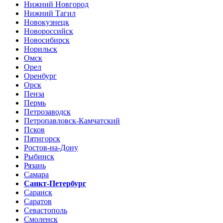
Нижний Новгород
Нижний Тагил
Новокузнецк
Новороссийск
Новосибирск
Норильск
Омск
Орел
Оренбург
Орск
Пенза
Пермь
Петрозаводск
Петропавловск-Камчатский
Псков
Пятигорск
Ростов-на-Дону
Рыбинск
Рязань
Самара
Санкт-Петербург
Саранск
Саратов
Севастополь
Смоленск