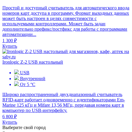
Простой и доступный считыватель для автоматического ввода
номеров карт доступа в программу. Формат выходных данных
может быть настроен в целях совместимости с
используемыми контроллерами. Может быть задан
дополнительно префикс/постфикс для работы с программами
автоматизации...
1 300 ₽
Купить
Ironlogic Z-2 USB настольный
USB
Внутренний
От 5 °С
Широко распространенный двухдиапазонный считыватель
RFID-карт работает одновременно с идентификаторами Em-
Marine 125 кГц и Mifare 13,56 МГц, передавая номера карт в
компьютер по USB-интерфейсу.
6 800 ₽
Купить
Выберите свой город