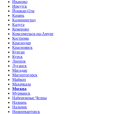
Иваново
Иркутск
Йошкар-Ола
Казань
Калининград
Калуга
Кемерово
Комсомольск-на-Амуре
Кострома
Краснодар
Красноярск
Курган
Курск
Липецк
Луганск
Магадан
Магнитогорск
Майкоп
Махачкала
Москва
Мурманск
Набережные Челны
Назрань
Нальчик
Нижневартовск