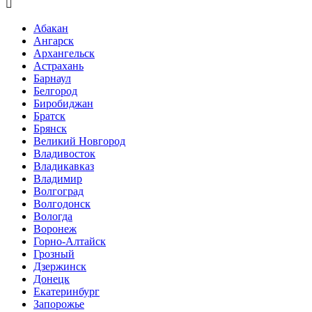

Абакан
Ангарск
Архангельск
Астрахань
Барнаул
Белгород
Биробиджан
Братск
Брянск
Великий Новгород
Владивосток
Владикавказ
Владимир
Волгоград
Волгодонск
Вологда
Воронеж
Горно-Алтайск
Грозный
Дзержинск
Донецк
Екатеринбург
Запорожье