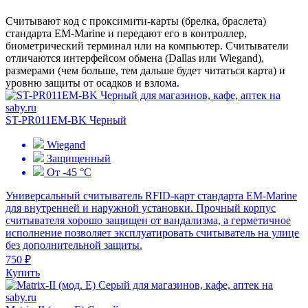
Считывают код с проксимити-карты (брелка, браслета)
стандарта ЕМ-Marine и передают его в контроллер,
биометрический терминал или на компьютер. Считыватели
отличаются интерфейсом обмена (Dallas или Wiegand),
размерами (чем больше, тем дальше будет читаться карта) и
уровню защиты от осадков и взлома.
ST-PR011EM-BK Черный
Wiegand
Защищенный
От -45 °С
Универсальный считыватель RFID-карт стандарта EM-Marine
для внутренней и наружной установки. Прочный корпус
считывателя хорошо защищен от вандализма, а герметичное
исполнение позволяет эксплуатировать считыватель на улице
без дополнительной защиты.
750 ₽
Купить