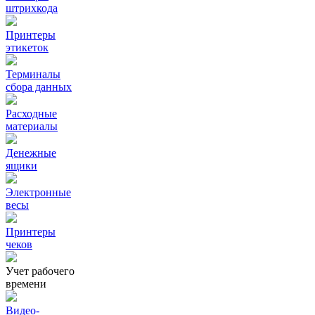
штрихкода
Принтеры
этикеток
Терминалы
сбора данных
Расходные
материалы
Денежные
ящики
Электронные
весы
Принтеры
чеков
Учет рабочего
времени
Видео‑