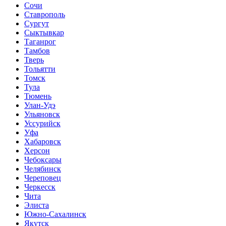
Сочи
Ставрополь
Сургут
Сыктывкар
Таганрог
Тамбов
Тверь
Тольятти
Томск
Тула
Тюмень
Улан-Удэ
Ульяновск
Уссурийск
Уфа
Хабаровск
Херсон
Чебоксары
Челябинск
Череповец
Черкесск
Чита
Элиста
Южно-Сахалинск
Якутск