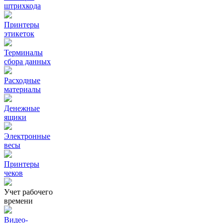
штрихкода
Принтеры
этикеток
Терминалы
сбора данных
Расходные
материалы
Денежные
ящики
Электронные
весы
Принтеры
чеков
Учет рабочего
времени
Видео‑