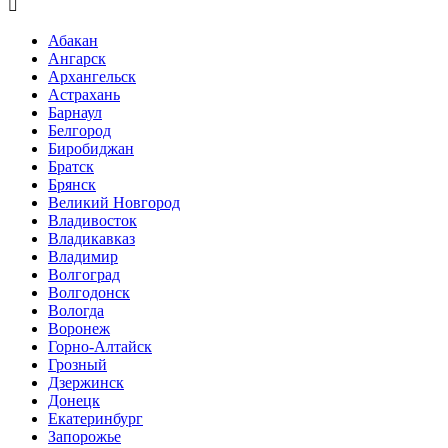

Абакан
Ангарск
Архангельск
Астрахань
Барнаул
Белгород
Биробиджан
Братск
Брянск
Великий Новгород
Владивосток
Владикавказ
Владимир
Волгоград
Волгодонск
Вологда
Воронеж
Горно-Алтайск
Грозный
Дзержинск
Донецк
Екатеринбург
Запорожье