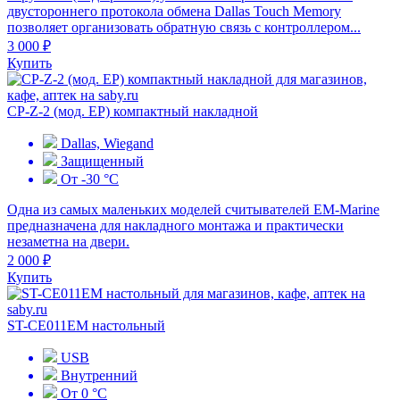
двустороннего протокола обмена Dallas Touch Memory
позволяет организовать обратную связь с контроллером...
3 000 ₽
Купить
CP-Z-2 (мод. EP) компактный накладной
Dallas, Wiegand
Защищенный
От -30 °С
Одна из самых маленьких моделей считывателей EM-Marine
предназначена для накладного монтажа и практически
незаметна на двери.
2 000 ₽
Купить
ST-CE011EM настольный
USB
Внутренний
От 0 °С