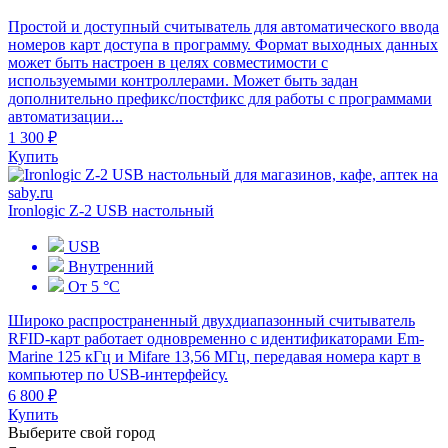
Простой и доступный считыватель для автоматического ввода
номеров карт доступа в программу. Формат выходных данных
может быть настроен в целях совместимости с
используемыми контроллерами. Может быть задан
дополнительно префикс/постфикс для работы с программами
автоматизации...
1 300 ₽
Купить
Ironlogic Z-2 USB настольный
USB
Внутренний
От 5 °С
Широко распространенный двухдиапазонный считыватель
RFID-карт работает одновременно с идентификаторами Em-
Marine 125 кГц и Mifare 13,56 МГц, передавая номера карт в
компьютер по USB-интерфейсу.
6 800 ₽
Купить
Выберите свой город