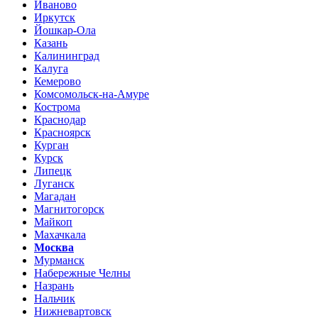
Иваново
Иркутск
Йошкар-Ола
Казань
Калининград
Калуга
Кемерово
Комсомольск-на-Амуре
Кострома
Краснодар
Красноярск
Курган
Курск
Липецк
Луганск
Магадан
Магнитогорск
Майкоп
Махачкала
Москва
Мурманск
Набережные Челны
Назрань
Нальчик
Нижневартовск