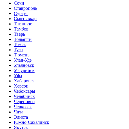
Сочи
Ставрополь
Сургут
Сыктывкар
Таганрог
Тамбов
Тверь
Тольятти
Томск
Тула
Тюмень
Улан-Удэ
Ульяновск
Уссурийск
Уфа
Хабаровск
Херсон
Чебоксары
Челябинск
Череповец
Черкесск
Чита
Элиста
Южно-Сахалинск
Якутск