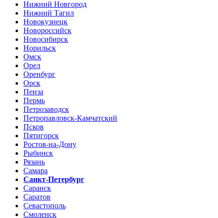
Нижний Новгород
Нижний Тагил
Новокузнецк
Новороссийск
Новосибирск
Норильск
Омск
Орел
Оренбург
Орск
Пенза
Пермь
Петрозаводск
Петропавловск-Камчатский
Псков
Пятигорск
Ростов-на-Дону
Рыбинск
Рязань
Самара
Санкт-Петербург
Саранск
Саратов
Севастополь
Смоленск