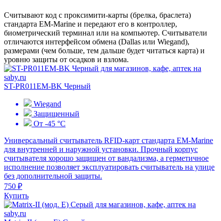
Считывают код с проксимити-карты (брелка, браслета)
стандарта ЕМ-Marine и передают его в контроллер,
биометрический терминал или на компьютер. Считыватели
отличаются интерфейсом обмена (Dallas или Wiegand),
размерами (чем больше, тем дальше будет читаться карта) и
уровню защиты от осадков и взлома.
ST-PR011EM-BK Черный
Wiegand
Защищенный
От -45 °С
Универсальный считыватель RFID-карт стандарта EM-Marine
для внутренней и наружной установки. Прочный корпус
считывателя хорошо защищен от вандализма, а герметичное
исполнение позволяет эксплуатировать считыватель на улице
без дополнительной защиты.
750 ₽
Купить