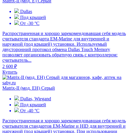
Matrix-II (мод. Е) Серый
Dallas
Под крышей
От -30 °С
Распространенная и хорошо зарекомендовавшая себя модель
считывателя стандарта EM-Marine для внутренней и
наружной (под крышей) установки. Используемый
двусторонний протокол обмена Dallas Touch Memory
позволяет организовать обратную связь с контроллером:
считыватель...
2 600 ₽
Купить
Matrix-II (мод. EH) Серый
Dallas, Wiegand
Под крышей
От -40 °С
Распространенная и хорошо зарекомендовавшая себя модель
считывателя стандартов EM-Marine и HID для внутренней и
наружной (под крышей) установки. При использовании