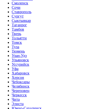
Смоленск
Сочи
Ставрополь
Сургут
Сыктывкар
Таганрог
Тамбов
Тверь
Тольятти
Томск
Тула
Тюмень
Улан-Удэ
Ульяновск
Уссурийск
Уфа
Хабаровск
Херсон
Чебоксары
Челябинск
Череповец
Черкесск
Чита
Элиста
Южно-Сахалинск