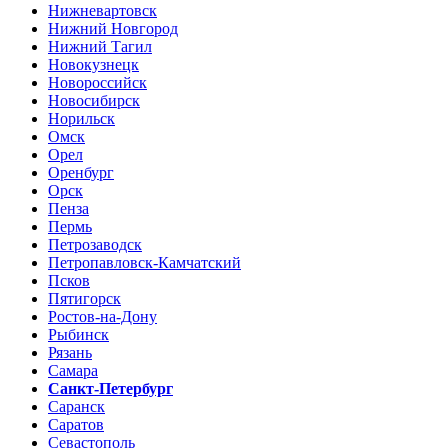
Нижневартовск
Нижний Новгород
Нижний Тагил
Новокузнецк
Новороссийск
Новосибирск
Норильск
Омск
Орел
Оренбург
Орск
Пенза
Пермь
Петрозаводск
Петропавловск-Камчатский
Псков
Пятигорск
Ростов-на-Дону
Рыбинск
Рязань
Самара
Санкт-Петербург
Саранск
Саратов
Севастополь