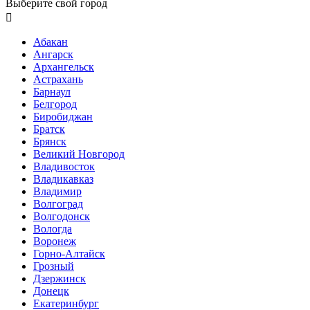
Выберите свой город

Абакан
Ангарск
Архангельск
Астрахань
Барнаул
Белгород
Биробиджан
Братск
Брянск
Великий Новгород
Владивосток
Владикавказ
Владимир
Волгоград
Волгодонск
Вологда
Воронеж
Горно-Алтайск
Грозный
Дзержинск
Донецк
Екатеринбург