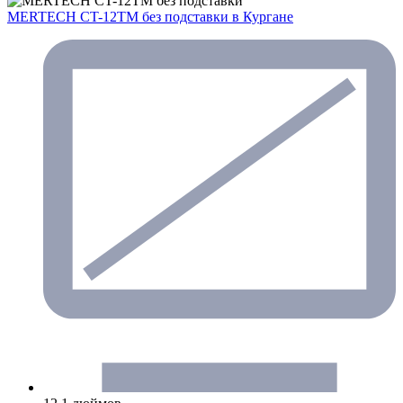
MERTECH CT-12ТM без подставки
в Кургане