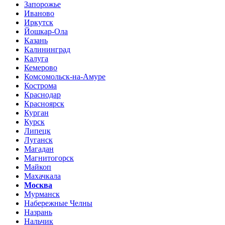
Запорожье
Иваново
Иркутск
Йошкар-Ола
Казань
Калининград
Калуга
Кемерово
Комсомольск-на-Амуре
Кострома
Краснодар
Красноярск
Курган
Курск
Липецк
Луганск
Магадан
Магнитогорск
Майкоп
Махачкала
Москва
Мурманск
Набережные Челны
Назрань
Нальчик