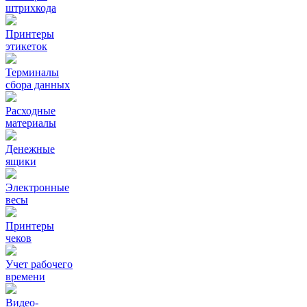
штрихкода
Принтеры
этикеток
Терминалы
сбора данных
Расходные
материалы
Денежные
ящики
Электронные
весы
Принтеры
чеков
Учет рабочего
времени
Видео‑