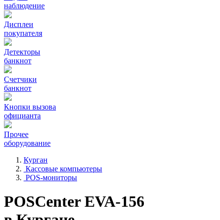
наблюдение
Дисплеи
покупателя
Детекторы
банкнот
Счетчики
банкнот
Кнопки вызова
официанта
Прочее
оборудование
Курган
Кассовые компьютеры
POS-мониторы
POSCenter EVA-156
в Кургане