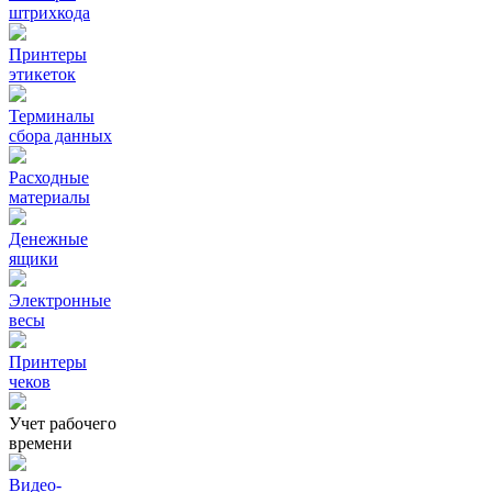
штрихкода
Принтеры
этикеток
Терминалы
сбора данных
Расходные
материалы
Денежные
ящики
Электронные
весы
Принтеры
чеков
Учет рабочего
времени
Видео‑