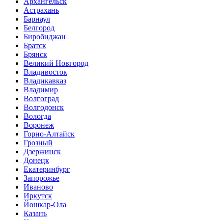
Архангельск
Астрахань
Барнаул
Белгород
Биробиджан
Братск
Брянск
Великий Новгород
Владивосток
Владикавказ
Владимир
Волгоград
Волгодонск
Вологда
Воронеж
Горно-Алтайск
Грозный
Дзержинск
Донецк
Екатеринбург
Запорожье
Иваново
Иркутск
Йошкар-Ола
Казань