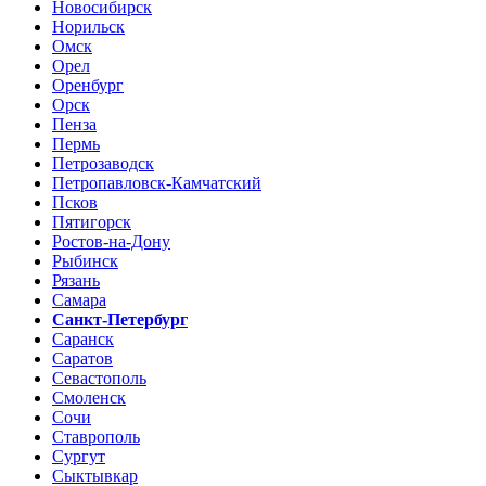
Новосибирск
Норильск
Омск
Орел
Оренбург
Орск
Пенза
Пермь
Петрозаводск
Петропавловск-Камчатский
Псков
Пятигорск
Ростов-на-Дону
Рыбинск
Рязань
Самара
Санкт-Петербург
Саранск
Саратов
Севастополь
Смоленск
Сочи
Ставрополь
Сургут
Сыктывкар