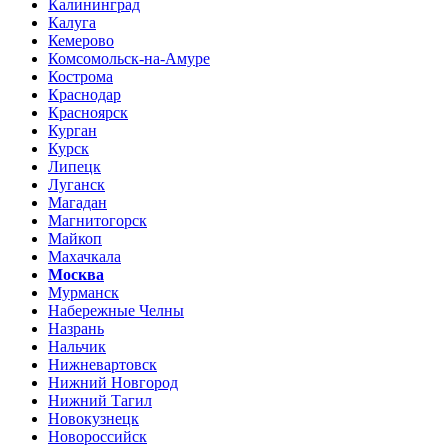
Калининград
Калуга
Кемерово
Комсомольск-на-Амуре
Кострома
Краснодар
Красноярск
Курган
Курск
Липецк
Луганск
Магадан
Магнитогорск
Майкоп
Махачкала
Москва
Мурманск
Набережные Челны
Назрань
Нальчик
Нижневартовск
Нижний Новгород
Нижний Тагил
Новокузнецк
Новороссийск