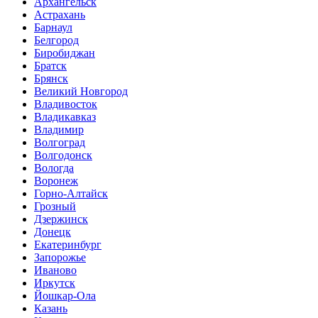
Архангельск
Астрахань
Барнаул
Белгород
Биробиджан
Братск
Брянск
Великий Новгород
Владивосток
Владикавказ
Владимир
Волгоград
Волгодонск
Вологда
Воронеж
Горно-Алтайск
Грозный
Дзержинск
Донецк
Екатеринбург
Запорожье
Иваново
Иркутск
Йошкар-Ола
Казань