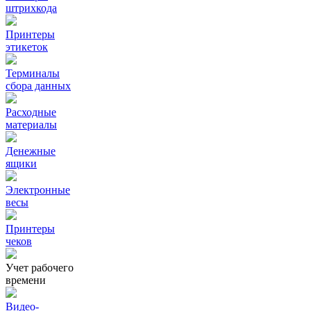
штрихкода
Принтеры
этикеток
Терминалы
сбора данных
Расходные
материалы
Денежные
ящики
Электронные
весы
Принтеры
чеков
Учет рабочего
времени
Видео‑