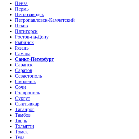
Пенза
Пермь
Петрозаводск
Петропавловск-Камчатский
Псков
Пятигорск
Ростов-на-Дону
Рыбинск
Рязань
Самара
Санкт-Петербург
Саранск
Саратов
Севастополь
Смоленск
Сочи
Ставрополь
Сургут
Сыктывкар
Таганрог
Тамбов
Тверь
Тольятти
Томск
Тула