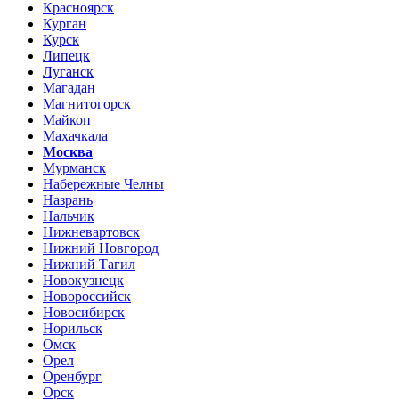
Красноярск
Курган
Курск
Липецк
Луганск
Магадан
Магнитогорск
Майкоп
Махачкала
Москва
Мурманск
Набережные Челны
Назрань
Нальчик
Нижневартовск
Нижний Новгород
Нижний Тагил
Новокузнецк
Новороссийск
Новосибирск
Норильск
Омск
Орел
Оренбург
Орск