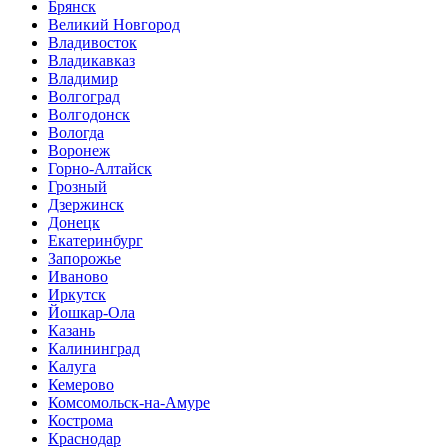
Брянск
Великий Новгород
Владивосток
Владикавказ
Владимир
Волгоград
Волгодонск
Вологда
Воронеж
Горно-Алтайск
Грозный
Дзержинск
Донецк
Екатеринбург
Запорожье
Иваново
Иркутск
Йошкар-Ола
Казань
Калининград
Калуга
Кемерово
Комсомольск-на-Амуре
Кострома
Краснодар