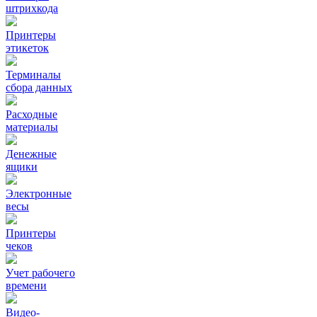
штрихкода
Принтеры
этикеток
Терминалы
сбора данных
Расходные
материалы
Денежные
ящики
Электронные
весы
Принтеры
чеков
Учет рабочего
времени
Видео‑