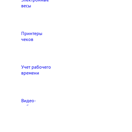
весы
Принтеры
чеков
Учет рабочего
времени
Видео‑
наблюдение
Выберите свой город

Абакан
Ангарск