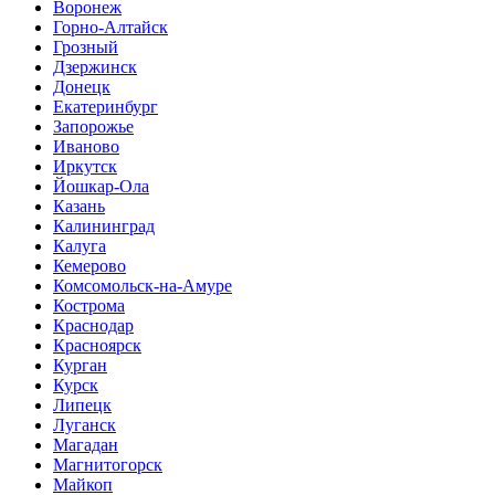
Воронеж
Горно-Алтайск
Грозный
Дзержинск
Донецк
Екатеринбург
Запорожье
Иваново
Иркутск
Йошкар-Ола
Казань
Калининград
Калуга
Кемерово
Комсомольск-на-Амуре
Кострома
Краснодар
Красноярск
Курган
Курск
Липецк
Луганск
Магадан
Магнитогорск
Майкоп