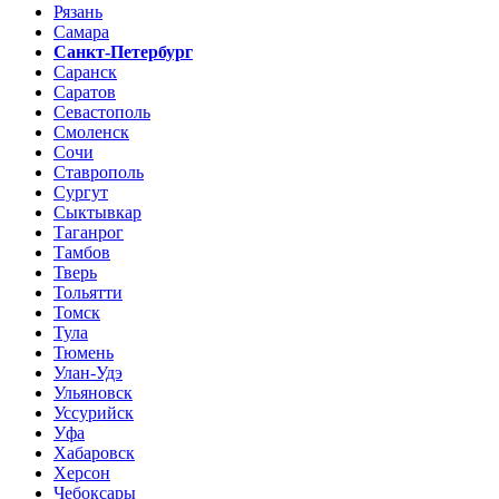
Рязань
Самара
Санкт-Петербург
Саранск
Саратов
Севастополь
Смоленск
Сочи
Ставрополь
Сургут
Сыктывкар
Таганрог
Тамбов
Тверь
Тольятти
Томск
Тула
Тюмень
Улан-Удэ
Ульяновск
Уссурийск
Уфа
Хабаровск
Херсон
Чебоксары