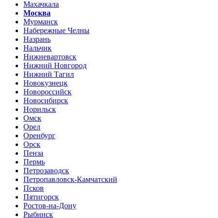
Махачкала
Москва
Мурманск
Набережные Челны
Назрань
Нальчик
Нижневартовск
Нижний Новгород
Нижний Тагил
Новокузнецк
Новороссийск
Новосибирск
Норильск
Омск
Орел
Оренбург
Орск
Пенза
Пермь
Петрозаводск
Петропавловск-Камчатский
Псков
Пятигорск
Ростов-на-Дону
Рыбинск