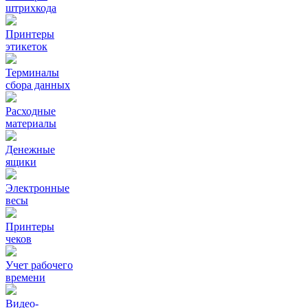
штрихкода
Принтеры
этикеток
Терминалы
сбора данных
Расходные
материалы
Денежные
ящики
Электронные
весы
Принтеры
чеков
Учет рабочего
времени
Видео‑