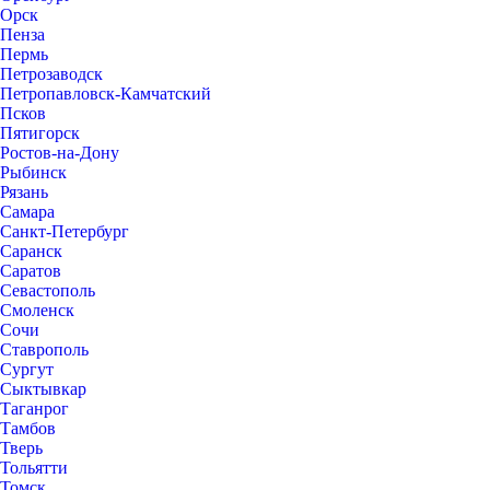
Орск
Пенза
Пермь
Петрозаводск
Петропавловск-Камчатский
Псков
Пятигорск
Ростов-на-Дону
Рыбинск
Рязань
Самара
Санкт-Петербург
Саранск
Саратов
Севастополь
Смоленск
Сочи
Ставрополь
Сургут
Сыктывкар
Таганрог
Тамбов
Тверь
Тольятти
Томск