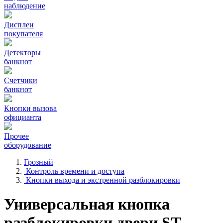
наблюдение
Дисплеи
покупателя
Детекторы
банкнот
Счетчики
банкнот
Кнопки вызова
официанта
Прочее
оборудование
Грозный
Контроль времени и доступа
Кнопки выхода и экстренной разблокировки
Универсальная кнопка
разблокировки двери ST-