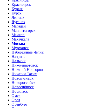
Краснодар
Красноярск
Курган
Курск
Липецк
Луганск
Магадан
Магнитогорск
Майкоп
Махачкала
Москва
Мурманск
Набережные Челны
Назрань
Нальчик
Нижневартовск
Нижний Новгород
Нижний Тагил
Новокузнецк
Новороссийск
Новосибирск
Норильск
Омск
Орел
Оренбург