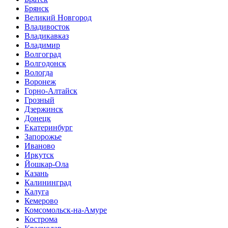
Брянск
Великий Новгород
Владивосток
Владикавказ
Владимир
Волгоград
Волгодонск
Вологда
Воронеж
Горно-Алтайск
Грозный
Дзержинск
Донецк
Екатеринбург
Запорожье
Иваново
Иркутск
Йошкар-Ола
Казань
Калининград
Калуга
Кемерово
Комсомольск-на-Амуре
Кострома