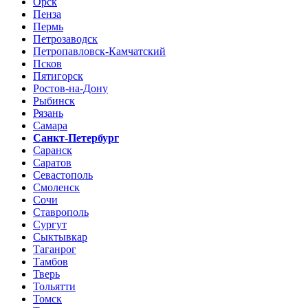
Орск
Пенза
Пермь
Петрозаводск
Петропавловск-Камчатский
Псков
Пятигорск
Ростов-на-Дону
Рыбинск
Рязань
Самара
Санкт-Петербург
Саранск
Саратов
Севастополь
Смоленск
Сочи
Ставрополь
Сургут
Сыктывкар
Таганрог
Тамбов
Тверь
Тольятти
Томск