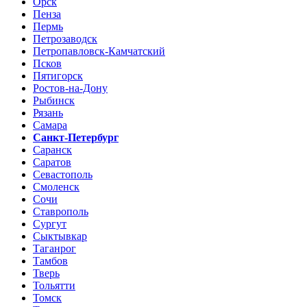
Орск
Пенза
Пермь
Петрозаводск
Петропавловск-Камчатский
Псков
Пятигорск
Ростов-на-Дону
Рыбинск
Рязань
Самара
Санкт-Петербург
Саранск
Саратов
Севастополь
Смоленск
Сочи
Ставрополь
Сургут
Сыктывкар
Таганрог
Тамбов
Тверь
Тольятти
Томск