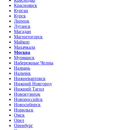
Краснодар
Красноярск
Курган
Курск
Липецк
Луганск
Магадан
Магнитогорск
Майкоп
Махачкала
Москва
Мурманск
Набережные Челны
Назрань
Нальчик
Нижневартовск
Нижний Новгород
Нижний Тагил
Новокузнецк
Новороссийск
Новосибирск
Норильск
Омск
Орел
Оренбург