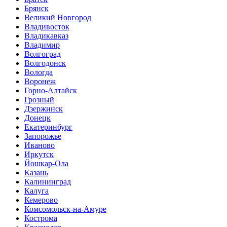
Брянск
Великий Новгород
Владивосток
Владикавказ
Владимир
Волгоград
Волгодонск
Вологда
Воронеж
Горно-Алтайск
Грозный
Дзержинск
Донецк
Екатеринбург
Запорожье
Иваново
Иркутск
Йошкар-Ола
Казань
Калининград
Калуга
Кемерово
Комсомольск-на-Амуре
Кострома