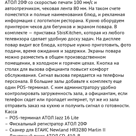
АТОЛ 20Ф со скоростью печати 100 мм/с и
автоотрезчиком, чековая лента 80 мм. На таком счете
поместятся и полные наименования блюд, и рекламная
информация с логотипом ресторана. Кухню оборудуем
принтером чеков для бегунков и экраном повара. В
комплекте — приставка SbisKitchen, которая из любого
телевизора сделает удобную доску задач. На дисплее
повар видит все блюда, которые нужно приготовить, фото
подачи, время ожидания и задержки. Экраны повара
можно разместить в общем производственном
помещении, в холодном и горячем цехах. Кнопка на
столах для вызова официанта повысит комфорт
обслуживания. Сигнал вызова передается на телефоны
персонала. В большие залы добавьте к комплекту еще
один POS-терминал. С ним администратору удобно
контролировать загруженность зала, а официантам, если
телефон сядет или пропадет интернет, тут же из зала
отправить заказ на кухню и получить сигнал о готовности.
Касса
– POS-терминал АТОЛ Jazz 16 Lite
– Фискальный регистратор АТОЛ 20Ф
– Сканер для ЕГАИС Newland HR3280 Marlin II
– Денежный ящик АТОЛ CD-410-В