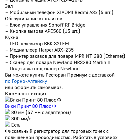
Зал
– Мобильный телефон XIAOMI Redmi A3x (5 шт.)
Обслуживание у столиков
– Блок управления Sonoff RF Bridge
– Кнопка вызова АРЕ560 (15 шт.)
Кухня
– LED-телевизор BBK 32LEM
– Медиаплеер Harper ABX-235
– Принтер заказов для повара MPRINT G80 (Ethernet)
– Сканер для повара Newland HR3280 Marlin II
– Подставка под сканер Newland.
Вы можете купить Ресторан Премиум с доставкой
по Горно-Алтайску
или оформить самовывоз.
В комплект входит
Вики Принт 80 Плюс Ф
80 мм (57 мм с адаптером)
300 мм/с
Есть
Фискальный регистратор для торговых точек с
повышенной проходимостью. Работать в условиях